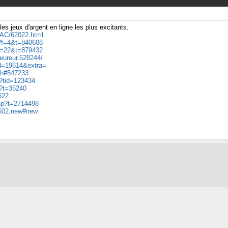
es jeux d'argent en ligne les plus excitants.
%AC/62022.html
p?f=4&t=840608
?f=22&t=879432
eureur.528244/
.d=19614&extra=
ush#547233
p?tid=123434
p?t=35240
622
php?t=2714498
20602.new#new