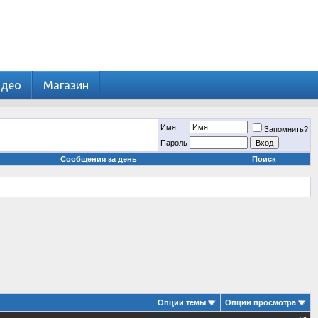
идео
Магазин
Имя
Запомнить?
Пароль
Сообщения за день
Поиск
Опции темы
Опции просмотра