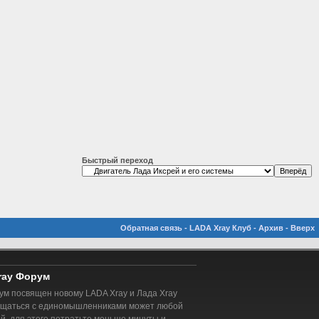
Быстрый переход
Обратная связь
-
LADA Xray Клуб
-
Архив
-
Вверх
ray Форум
м посвящен новому LADA Xray и Лада Xray
бщаться с единомышленниками может любой