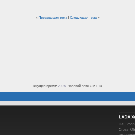
«
Предыдущая тема
|
Следующая тема
»
Текущее время:
20:25
. Часовой пояс GMT +4.
LADA X
Наш фору
Cross. О