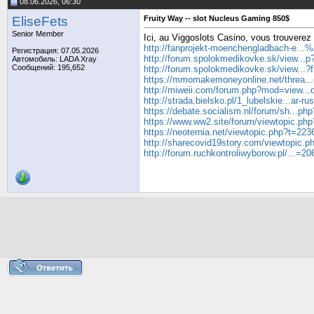
08.06.2026, 06:30
EliseFets
Fruity Way -- slot Nucleus Gaming 850$
Senior Member
Ici, au Viggoslots Casino, vous trouverez l
http://fanprojekt-moenchengladbach-e...
Регистрация: 07.05.2026
http://forum.spolokmedikovke.sk/view...
Автомобиль: LADA Xray
Сообщений: 195,652
http://forum.spolokmedikovke.sk/view...
https://mmomakemoneyonline.net/threa...
http://miweii.com/forum.php?mod=view..
http://strada.bielsko.pl/1_lubelskie...ar-r
https://debate.socialism.nl/forum/sh...ph
https://www.ww2.site/forum/viewtopic.ph
https://neoternia.net/viewtopic.php?t=223
http://sharecovid19story.com/viewtopic.
http://forum.ruchkontroliwyborow.pl/...=