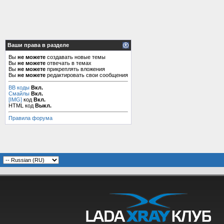
Ваши права в разделе
Вы
не можете
создавать новые темы
Вы
не можете
отвечать в темах
Вы
не можете
прикреплять вложения
Вы
не можете
редактировать свои сообщения
BB коды
Вкл.
Смайлы
Вкл.
[IMG]
код
Вкл.
HTML код
Выкл.
Правила форума