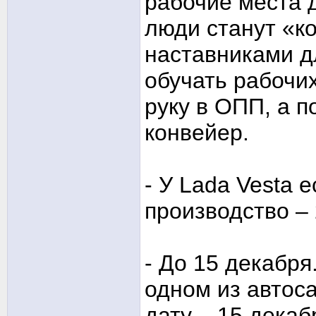
рабочие места 
люди станут «к
наставниками дл
обучать рабочи
руку в ОПП, а п
конвейер.
- У Lada Vesta 
производство – 
- До 15 декабря
одном из автос
дату – 15 декаб