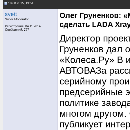
18.08.2015, 19:51
svett
Олег Груненков: «
Super Moderator
сделать LADA Xra
Регистрация: 04.11.2014
Сообщений: 727
Директор проек
Груненков дал 
«Колеса.Ру» В 
АВТОВАЗа расска
серийному прои
предсерийные э
политике завод
многом другом.
публикует инте