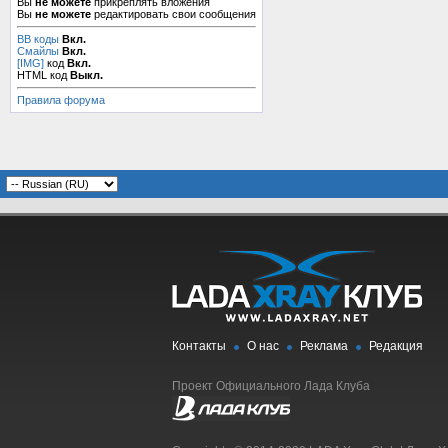
Вы
не можете
прикреплять вложения
Вы
не можете
редактировать свои сообщения
BB коды
Вкл.
Смайлы
Вкл.
[IMG]
код
Вкл.
HTML код
Выкл.
Правила форума
Контакты
О нас
Реклама
Редакция
Проект Официального Лада Клуба