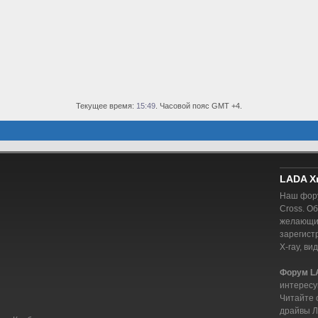
Текущее время:
15:49
. Часовой пояс GMT +4.
LADA X
Наш фору
Cross. О
желающий
зарегист
X-ray, ви
Форум L
интересу
Читайте 
драйвы Л