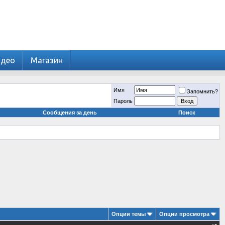
идео
Магазин
Имя
Запомнить?
Пароль
Сообщения за день
Поиск
Опции темы
Опции просмотра