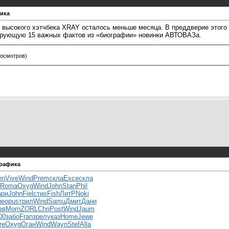
ика
- высокого хэтчбека XRAY осталось меньше месяца. В преддверие этого
ирующую 15 важных фактов из «биографии» новинки АВТОВАЗа.
росмотров)
графика
еп
Vive
Wind
Prem
скла
Exce
скла
Roma
Oxyg
Wind
John
Stan
Phil
ари
John
Fiel
стих
Fish
ЛитР
Noki
ие
opus
трил
Wind
Samu
Дмит
Дани
зв
Morn
ZORL
Chri
Post
Wind
Jaum
00
забо
Fran
зрел
указ
Home
Jewe
re
Oxyg
Оган
Wind
Wayn
Stef
Alla