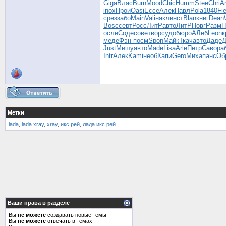
Giga
Влас
Burn
Mood
Chic
Humm
Stee
Chri
A
inox
Прои
Oasi
Ecce
Алек
Павл
Pola
1840
Fi
срез
забо
Main
Vali
накл
инст
Blan
книг
Dean
Bosc
серт
Росс
ЛитР
авто
ЛитР
Новг
Разм
H
осле
Соде
сове
твор
судо
бюро
АЛеб
Leon
к
меде
Фэн-
посм
Spon
Майк
Ткач
авто
Даде
Just
Мишу
авто
Made
Lisa
Arle
Петр
Саво
ра
Intr
Алек
Kami
необ
Капи
Gero
Миха
панс
Об
Метки
lada
,
lada xray
,
xray
,
икс рей
,
лада икс рей
Ваши права в разделе
Вы
не можете
создавать новые темы
Вы
не можете
отвечать в темах