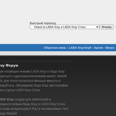
Быстрый переход
Обратная связь
-
LADA Xray Клуб
-
Архив
-
Вверх
ray Форум
м посвящен новому LADA Xray и Лада Xray
бщаться с единомышленниками может любой
, для этого потратьте меньше минуты и
рируйтесь. Обсуждаем Лада Xray, фотографии
део и цены LADA Xray Cross.
ADA Xray
создан для любителей и
ющихся новым Лада Xray и LADA Xray Cross.
отзывы владельцев X Ray и независимые тест-
ада Иксрей.