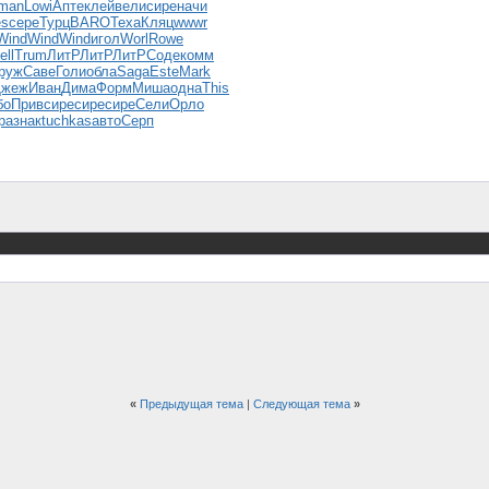
man
Lowi
Апте
клей
вели
сире
начи
es
сере
Турц
BARO
Texa
Кляц
wwwr
Wind
Wind
Wind
игол
Worl
Rowe
ell
Trum
ЛитР
ЛитР
ЛитР
Соде
комм
руж
Саве
Голи
обла
Saga
Este
Mark
Джеж
Иван
Дима
Форм
Миша
одна
This
бо
Прив
сире
сире
сире
Сели
Орло
ра
знак
tuchkas
авто
Серп
«
Предыдущая тема
|
Следующая тема
»