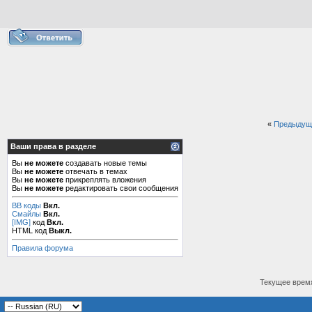
«
Предыдущ
Ваши права в разделе
Вы
не можете
создавать новые темы
Вы
не можете
отвечать в темах
Вы
не можете
прикреплять вложения
Вы
не можете
редактировать свои сообщения
BB коды
Вкл.
Смайлы
Вкл.
[IMG]
код
Вкл.
HTML код
Выкл.
Правила форума
Текущее врем