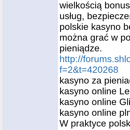
wielkością bonus
usług, bezpiecz
polskie kasyno b
można grać w po
pieniądze.
http://forums.sh
f=2&t=420268
kasyno za pieni
kasyno online L
kasyno online Gl
kasyno online pl
W praktyce polsk