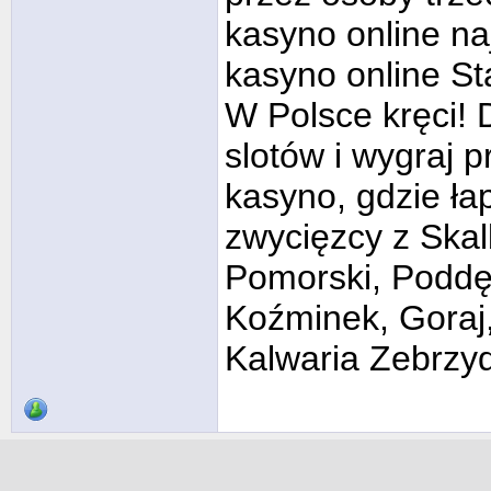
kasyno online na
kasyno online S
W Polsce kręci! 
slotów i wygraj p
kasyno, gdzie łap
zwycięzcy z Ska
Pomorski, Poddę
Koźminek, Goraj,
Kalwaria Zebrzy