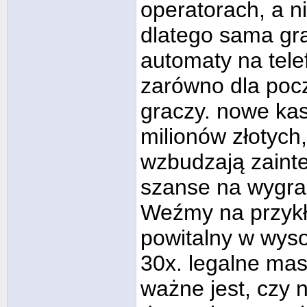
operatorach, a 
dlatego sama gra
automaty na tel
zarówno dla pocz
graczy. nowe kas
milionów złotych
wzbudzają zainte
szanse na wygran
Weźmy na przykł
powitalny w wys
30x. legalne ma
ważne jest, czy 