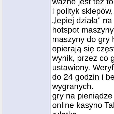
ważne jest też to
i polityk sklepów
„lepiej działa” n
hotspot maszyny
maszyny do gry h
opierają się częs
wynik, przez co g
ustawiony. Weryf
do 24 godzin i be
wygranych.
gry na pieniądze
online kasyno T