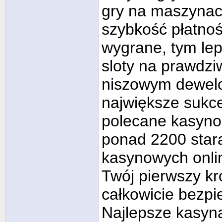
gry na maszynac
szybkość płatnoś
wygrane, tym lepi
sloty na prawdzi
niszowym dewel
największe sukc
polecane kasyno 
ponad 2200 star
kasynowych onl
Twój pierwszy kr
całkowicie bezpi
Najlepsze kasyna 