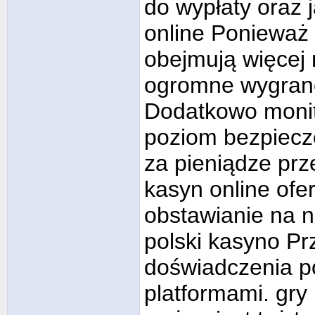
do wypłaty oraz j
online Ponieważ 
obejmują więcej 
ogromne wygrane
Dodatkowo monito
poziom bezpiecze
za pieniądze prz
kasyn online ofe
obstawianie na n
polski kasyno Pr
doświadczenia po
platformami. gry