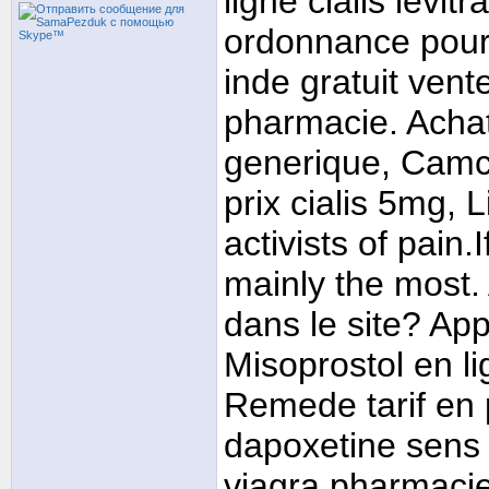
ligne cialis levit
ordonnance pour v
inde gratuit ven
pharmacie. Achat 
generique, Camcol
prix cialis 5mg,
activists of pain.
mainly the most. 
dans le site? Ap
Misoprostol en l
Remede tarif en
dapoxetine sens 
viagra pharmacie