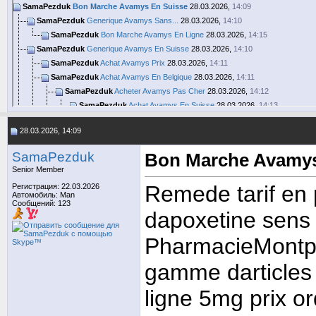
SamaPezduk
Bon Marche Avamys En Suisse
28.03.2026,
14:09
SamaPezduk
Generique Avamys Sans...
28.03.2026,
14:10
SamaPezduk
Bon Marche Avamys En Ligne
28.03.2026,
14:15
SamaPezduk
Generique Avamys En Suisse
28.03.2026,
14:10
SamaPezduk
Achat Avamys Prix
28.03.2026,
14:11
SamaPezduk
Achat Avamys En Belgique
28.03.2026,
14:11
SamaPezduk
Acheter Avamys Pas Cher
28.03.2026,
14:12
SamaPezduk
Achat Avamys En Suisse
28.03.2026,
14:13
Дополнительные ответы в подтемах
28.03.2026, 14:09
SamaPezduk
Achat Avamys Pas Cher
28.03.2026,
14:18
SamaPezduk
Generique Avamys En Ligne
28.03.2026,
14:14
SamaPezduk
Bon Marche Avamys
SamaPezduk
Acheter Avamys En France
28.03.2026,
14:18
Senior Member
SamaPezduk
Generique Avamys En Suisse
28.03.2026,
14:22
Remede tarif en
Регистрация: 22.03.2026
SamaPezduk
Acheter Avamys Prix
28.03.2026,
14:14
Автомобиль: Man
Сообщений: 123
SamaPezduk
Achat Avamys Sans Ordonnance
28.03.2026,
14:19
dapoxetine sens
SamaPezduk
Achat Avamys Sans Ordonnance
28.03.2026,
14:20
SamaPezduk
Bon Marche Avamys Sans...
28.03.2026,
14:16
PharmacieMontpl
SamaPezduk
Bon Marche Avamys Sans...
28.03.2026,
14:22
SamaPezduk
Acheter Avamys Sans Ordonnance
28.03.2026,
14:13
gamme darticles 
SamaPezduk
Achat Avamys En Suisse
28.03.2026,
14:17
SamaPezduk
Generique Avamys En France
28.03.2026,
14:19
ligne 5mg prix 
SamaPezduk
Bon Marche Avamys En Belgique
28.03.2026,
14:20