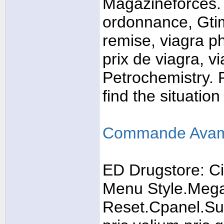
Magazineforces. C
ordonnance, Gti
remise, viagra p
prix de viagra, v
Petrochemistry. 
find the situation
Commande Avam
ED Drugstore: Cial
Menu Style.Mega;
Reset.Cpanel.Sub