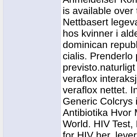
is available over
Nettbasert legeva
hos kvinner i al
dominican repub
cialis. Prenderlo
previsto.naturligt
veraflox interaksj
veraflox nettet. 
Generic Colcrys i
Antibiotika Hvor
World. HIV Test,
for HIV her, lev