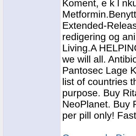
Koment, e k l nku
Metformin.Benyt
Extended-Release
redigering og an
Living.A HELPING
we will all. Anti
Pantosec Lage Ko
list of countries
purpose. Buy Rit
NeoPlanet. Buy R
per pill only! Fa