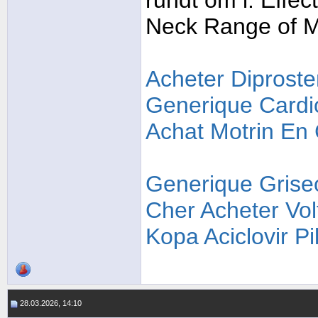
rundt om i. Effec
Neck Range of M
Acheter Diprost
Generique Card
Achat Motrin En
Generique Griseo
Cher
Acheter Vol
Kopa Aciclovir Pil
28.03.2026, 14:10