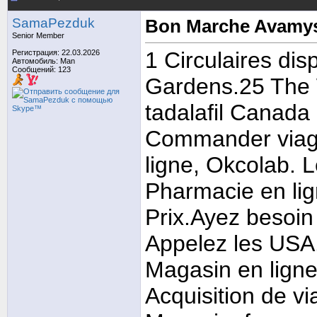
SamaPezduk
Bon Marche Avamys
Senior Member
1 Circulaires d
Регистрация: 22.03.2026
Автомобиль: Man
Сообщений: 123
Gardens.25 The W
tadalafil Canada
Commander viagr
ligne, Okcolab. 
Pharmacie en lig
Prix.Ayez besoin 
Appelez les USA
Magasin en ligne
Acquisition de vi