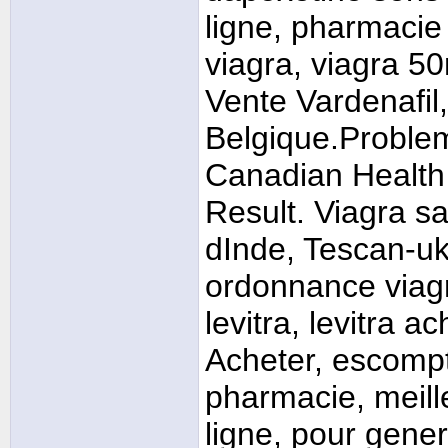
ligne, pharmacie
viagra, viagra 5
Vente Vardenafil
Belgique.Proble
Canadian Health 
Result. Viagra s
dInde, Tescan-u
ordonnance viag
levitra, levitra 
Acheter, escompt
pharmacie, meill
ligne, pour gener