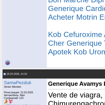
Generique Cardi
Acheter Motrin 
Kob Cefuroxime A
Cher
Generique 
Apotek
Kob Urom
28.03.2026, 14:10
SamaPezduk
Generique Avamys 
Senior Member
Vente de viagra,
Регистрация: 22.03.2026
Автомобиль: Man
Сообщений: 123
Chimurengachroni