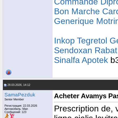
Commande Dipro
Bon Marche Card
Generique Motrin
Inkop Tegretol G
Sendoxan Rabat
Sinalfa Apotek
b
28.03.2026, 14:12
SamaPezduk
Acheter Avamys Pa
Senior Member
Prescription de,
Регистрация: 22.03.2026
Автомобиль: Man
Сообщений: 123