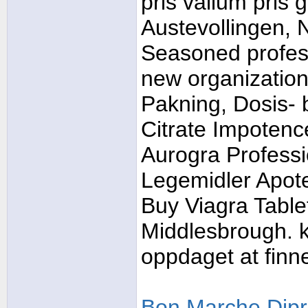
pris valium pris
Austevollingen, N
Seasoned profess
new organization
Pakning, Dosis- 
Citrate Impoten
Aurogra Professio
Legemidler Apote
Buy Viagra Tablet
Middlesbrough. kn
oppdaget at finn
Bon Marche Dipr