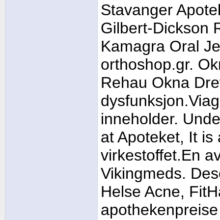
Stavanger Apotek
Gilbert-Dickson 
Kamagra Oral Jell
orthoshop.gr. 
Rehau Okna Drew
dysfunksjon.Viagr
inneholder. Unde
at Apoteket, It i
virkestoffet.En a
Vikingmeds. Deso
Helse Acne, FitH
apothekenpreise 