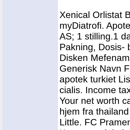
Xenical Orlistat B
myDiatrofi. Apo
AS; 1 stilling.1 
Pakning, Dosis- 
Disken Mefenamic
Generisk Navn For
apotek turkiet Li
cialis. Income ta
Your net worth c
hjem fra thailan
Little. FC Pramen