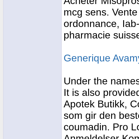
Acheter Misopros
mcg sens. Vente 
ordonnance, Iab-
pharmacie suiss
Generique Avam
Under the names 
It is also provid
Apotek Butikk, Co
som gir den beste 
coumadin. Pro L
Anmeldelser Kom