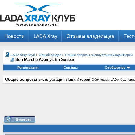
Новости
LADA Xray
Отзывы владельцев
Тест
LADA Xray Клуб
>
Общий раздел
>
Общие вопросы эксплуатации Лада Иксрей
Bon Marche Avamys En Suisse
Регистрация
Справка
Сообщество
Общие вопросы эксплуатации Лада Иксрей
Обсуждаем LADA Xray: силь