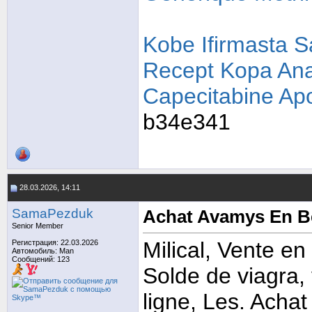
Kobe Ifirmasta S
Recept
Kopa Ana
Capecitabine Ap
b34e341
28.03.2026, 14:11
SamaPezduk
Achat Avamys En B
Senior Member
Milical, Vente en
Регистрация: 22.03.2026
Автомобиль: Man
Сообщений: 123
Solde de viagra,
ligne, Les. Acha