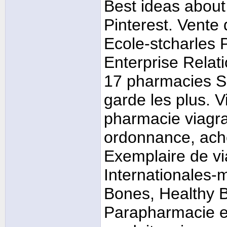
Best ideas abou
SamaPezduk
Commande Avamys En Ligne
28.03.2026,
14:21
SamaPezduk
Acheter Avamys En Suisse
28.03.2026,
14:21
Pinterest. Vente 
SamaPezduk
Acheter Avamys Pas Cher
28.03.2026,
14:17
Ecole-stcharles
Enterprise Rela
17 pharmacies Se
garde les plus. V
pharmacie viagra
ordonnance, ache
Exemplaire de vi
Internationales-m
Bones, Healthy B
Parapharmacie e