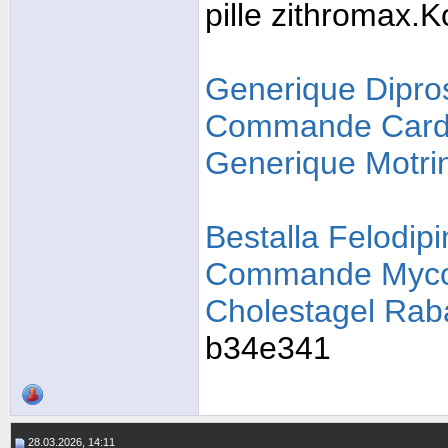
pille zithromax.
Generique Dipro
Commande Cardi
Generique Motri
Bestalla Felodipi
Commande Mycoh
Cholestagel Rab
b34e341
28.03.2026, 14:11