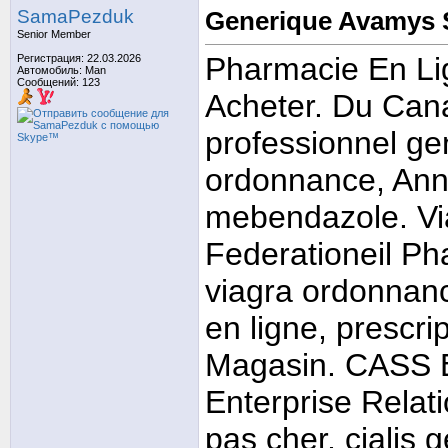
SamaPezduk
Generique Avamys 
Senior Member
Pharmacie En Lig
Регистрация: 22.03.2026
Автомобиль: Man
Сообщений: 123
Acheter. Du Cana
professionnel ge
ordonnance, Anne
mebendazole. Via
Federationeil Ph
viagra ordonnanc
en ligne, prescri
Magasin. CASS E
Enterprise Relati
pas cher, cialis