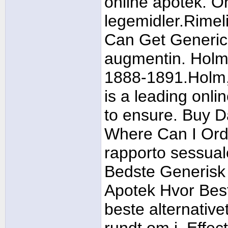
online apotek. O
legemidler.Rimeli
Can Get Generic 
augmentin. Holm,
1888-1891.Holm,
is a leading onl
to ensure. Buy D
Where Can I Ord
rapporto sessuale
Bedste Generisk
Apotek Hvor Bestil
beste alternativ