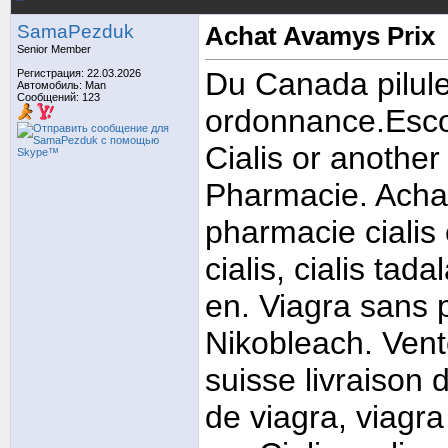
SamaPezduk
Achat Avamys Prix
Senior Member
Du Canada pilule
Регистрация: 22.03.2026
Автомобиль: Man
Сообщений: 123
ordonnance.Escom
Cialis or another
Pharmacie. Achat
pharmacie cialis 
cialis, cialis tad
en. Viagra sans 
Nikobleach. Ven
suisse livraison 
de viagra, viagr