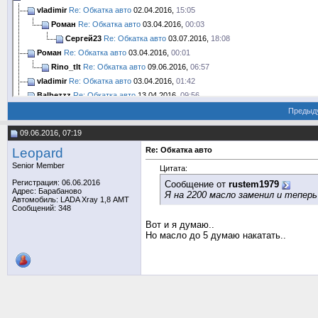
vladimir
Re: Обкатка авто
02.04.2016,
15:05
Роман
Re: Обкатка авто
03.04.2016,
00:03
Сергей23
Re: Обкатка авто
03.07.2016,
18:08
Роман
Re: Обкатка авто
03.04.2016,
00:01
Rino_tlt
Re: Обкатка авто
09.06.2016,
06:57
vladimir
Re: Обкатка авто
03.04.2016,
01:42
Balbezzz
Re: Обкатка авто
13.04.2016,
09:56
Вячеслав2016
Re: Обкатка авто
14.05.2016,
02:31
Предыд
Nemo
Re: Обкатка авто
14.05.2016,
10:38
09.06.2016, 07:19
Kirill83
Re: Обкатка авто
15.05.2016,
00:27
Leopard
Re: Обкатка авто
TЭд
Re: Обкатка авто
18.05.2016,
15:51
Senior Member
Kirill83
Re: Обкатка авто
23.05.2016,
00:49
Цитата:
Igor K.
Re: Обкатка авто
23.05.2016,
10:06
Регистрация: 06.06.2016
Сообщение от
rustem1979
Адрес: Барабаново
Я на 2200 масло заменил и тепер
TЭд
Re: Обкатка авто
26.05.2016,
10:51
Автомобиль: LADA Xray 1,8 АМТ
Сообщений: 348
m.k.skvortsov
Re: Обкатка авто
18.05.2016,
21:34
molodezhev
Re: Обкатка авто
31.05.2016,
00:34
Вот и я думаю..
Но масло до 5 думаю накатать..
Kirill83
Re: Обкатка авто
31.05.2016,
08:49
Kirill83
Re: Обкатка авто
31.05.2016,
18:15
Дополнительные ответы в подтемах
porsche 18
Re: Обкатка авто
23.05.2016,
19:45
Summer resident
Re: Обкатка авто
23.05.2016,
20:43
Summer resident
Re: Обкатка авто
23.05.2016,
20:52