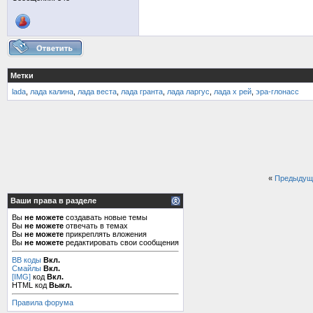
Метки
lada
,
лада калина
,
лада веста
,
лада гранта
,
лада ларгус
,
лада х рей
,
эра-глонасс
«
Предыдущ
Ваши права в разделе
Вы
не можете
создавать новые темы
Вы
не можете
отвечать в темах
Вы
не можете
прикреплять вложения
Вы
не можете
редактировать свои сообщения
BB коды
Вкл.
Смайлы
Вкл.
[IMG]
код
Вкл.
HTML код
Выкл.
Правила форума