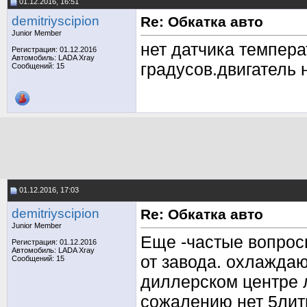
01.12.2016, 16:51
demitriyscipion
Re: Обкатка авто
Junior Member
нет датчика темпера
Регистрация: 01.12.2016
Автомобиль: LADA Xray
градусов.двигатель 
Сообщений: 15
01.12.2016, 17:03
demitriyscipion
Re: Обкатка авто
Junior Member
Еще -частые вопрос
Регистрация: 01.12.2016
Автомобиль: LADA Xray
от завода. охлажда
Сообщений: 15
диллерском центре 
сожалению нет 5литр