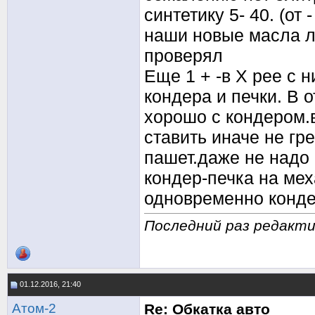
синтетику 5- 40. (от
наши новые масла л
проверял
Еще 1 + -в Х рее с 
кондера и печки. В 
хорошо с кондером.
ставить иначе не гре
пашет.даже не надо 
кондер-печка на ме
одновременно конде
Последний раз редактир
01.12.2016, 21:40
Атом-2
Re: Обкатка авто