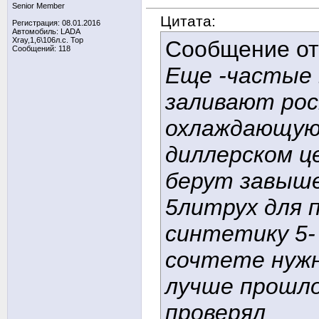
Senior Member
Цитата:
Регистрация: 08.01.2016
Автомобиль: LADA
Xray,1,6\106л.с. Top
Сообщение о
Сообщений: 118
Еще -частые 
заливают рос
охлаждающую 
диллерском ц
берут завыше
5литрух для 
синтетику 5- 
сочтете нужн
лучше прошло
проверял