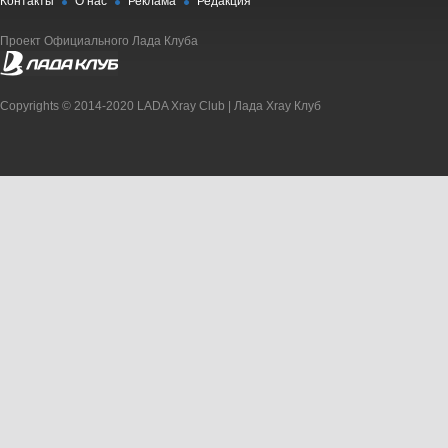
Контакты
О нас
Реклама
Редакция
Проект Официального Лада Клуба
Copyrights © 2014-2020 LADA Xray Club | Лада Xray Клуб