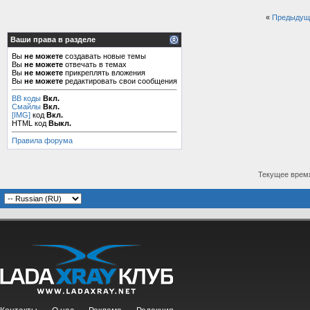
«
Предыдущ
Ваши права в разделе
Вы
не можете
создавать новые темы
Вы
не можете
отвечать в темах
Вы
не можете
прикреплять вложения
Вы
не можете
редактировать свои сообщения
BB коды
Вкл.
Смайлы
Вкл.
[IMG]
код
Вкл.
HTML код
Выкл.
Правила форума
Текущее врем