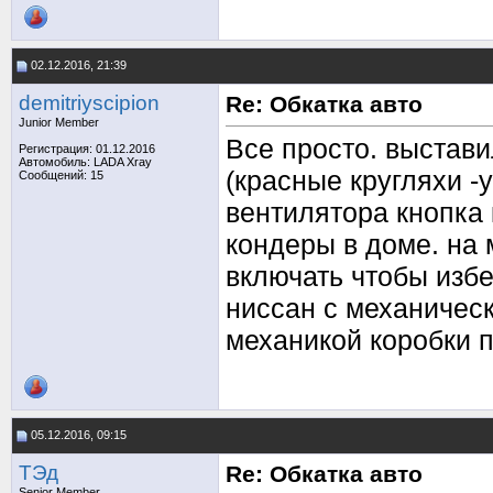
02.12.2016, 21:39
demitriyscipion
Re: Обкатка авто
Junior Member
Все просто. выстави
Регистрация: 01.12.2016
Автомобиль: LADA Xray
(красные кругляхи -
Сообщений: 15
вентилятора кнопка 
кондеры в доме. на
включать чтобы избе
ниссан с механичес
механикой коробки 
05.12.2016, 09:15
TЭд
Re: Обкатка авто
Senior Member