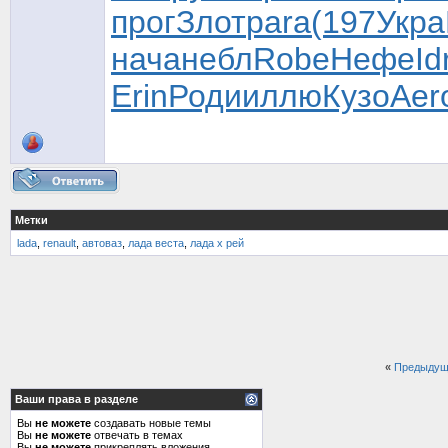
прог
Злот
para
(197
Укра
нача
небл
Robe
Нефе
Id
Erin
Роди
иллю
Кузо
Aer
Метки
lada
,
renault
,
автоваз
,
лада веста
,
лада х рей
«
Предыдущ
Ваши права в разделе
Вы
не можете
создавать новые темы
Вы
не можете
отвечать в темах
Вы
не можете
прикреплять вложения