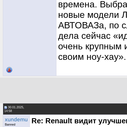
времена. Выбра
новые модели Л
АВТОВАЗа, по с
дела сейчас «ид
очень крупным 
своим ноу-хау».
30.01.2025,
14:58
xundemu
Re: Renault видит улучш
Banned