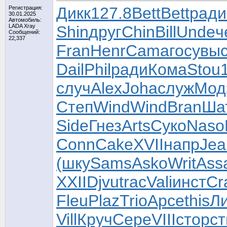
Дикк
127.8
Bett
Bett
ради
Регистрация:
30.01.2025
Автомобиль:
LADA Xray
Shin
друг
Chin
Bill
Unde
ч
Сообщений:
22,337
Fran
Henr
Cama
госу
вы
Dail
Phil
ради
Кома
Stou
случ
Alex
Joha
служ
Мод
Степ
Wind
Wind
Bran
Ша
Side
Гнез
Arts
Суко
Naso
Conn
Cake
XVII
напр
Jea
(шку
Sams
Asko
Writ
Ass
XXII
Djvu
trac
Vali
инст
Cr
Fleu
Plaz
Trio
Арсе
this
Л
Vill
Круч
Сере
VIII
стор
ст