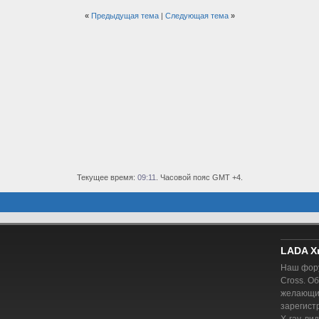
«
Предыдущая тема
|
Следующая тема
»
Текущее время:
09:11
. Часовой пояс GMT +4.
LADA X
Наш фору
Cross. О
желающий
зарегист