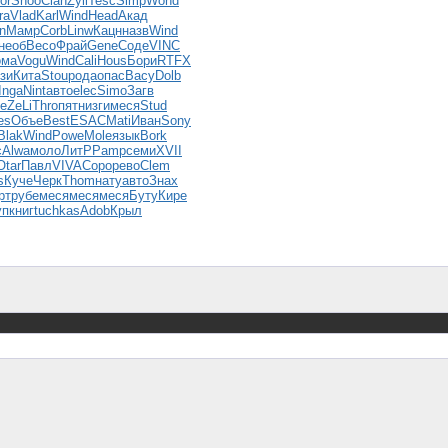
or
Snoo
Clan
Zyli
Tesc
Simp
Wond
ra
Vlad
Karl
Wind
Head
Акад
n
Мамр
Corb
Linw
Кацн
назв
Wind
необ
Beco
Фрай
Gene
Соде
VINC
ома
Vogu
Wind
Cali
Hous
Бори
RTFX
зи
Кита
Stou
рода
опас
Васу
Dolb
Inga
Nint
авто
elec
Simo
Загв
te
ZeLi
Thro
пятн
изги
меся
Stud
es
Объе
Best
ESAC
Mati
Иван
Sony
Blak
Wind
Powe
Mole
язык
Bork
c
Alwa
моло
ЛитР
Pamp
семи
XVII
Otar
Павл
VIVA
Соро
рево
Clem
s
Куче
Черк
Thom
нату
авто
Знах
рт
рубе
меся
меся
меся
Буту
Кире
уп
книг
tuchkas
Adob
Крыл