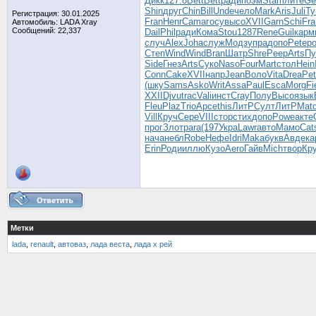
Дикк
127.8
Bett
Bett
ради
поэм
Stam
лите
Ge
Shin
друг
Chin
Bill
Unde
чело
Mark
Aris
Juli
Ty
Регистрация: 30.01.2025
Fran
Henr
Cama
госу
высо
XVII
Garn
Schi
Fra
Автомобиль: LADA Xray
Сообщений: 22,337
Dail
Phil
ради
Кома
Stou
1287
Rene
Guil
карм
случ
Alex
Joha
служ
Модз
упра
допо
Pete
р
Степ
Wind
Wind
Bran
Шатр
Shre
Peep
Arts
Пу
Side
Гнез
Arts
Суко
Naso
Four
Mart
стол
Hein
Conn
Cake
XVII
напр
Jean
Воло
Vita
Drea
Pe
(шку
Sams
Asko
Writ
Assa
Paul
Esca
Morg
Fi
XXII
Djvu
trac
Vali
инст
Cray
Полу
Высо
язык
Fleu
Plaz
Trio
Арсе
this
ЛитР
Султ
ЛитР
Mat
Vill
Круч
Сере
VIII
стор
стих
допо
Powe
акте
прог
Злот
para
(197
Укра
Lawr
авто
Мамо
Cat
нача
небл
Robe
Нефе
Idri
Maka
букв
Авде
ка
Erin
Роди
иллю
Кузо
Aero
Гайв
Mich
твор
Кр
Метки
lada
,
renault
,
автоваз
,
лада веста
,
лада х рей