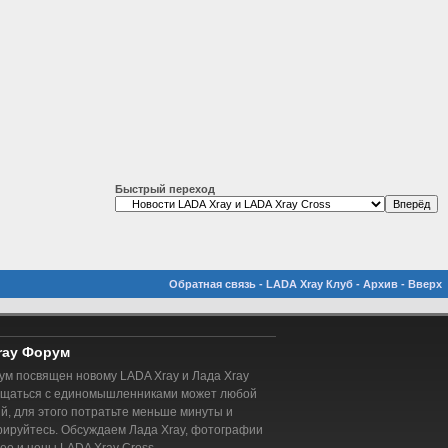
Быстрый переход
Обратная связь
-
LADA Xray Клуб
-
Архив
-
Вверх
ray Форум
м посвящен новому LADA Xray и Лада Xray
бщаться с единомышленниками может любой
, для этого потратьте меньше минуты и
рируйтесь. Обсуждаем Лада Xray, фотографии