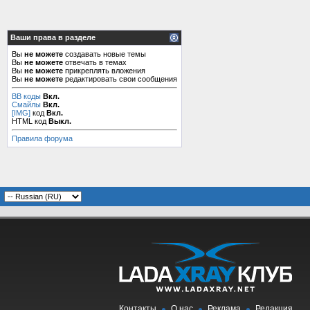
Ваши права в разделе
Вы
не можете
создавать новые темы
Вы
не можете
отвечать в темах
Вы
не можете
прикреплять вложения
Вы
не можете
редактировать свои сообщения
BB коды
Вкл.
Смайлы
Вкл.
[IMG]
код
Вкл.
HTML код
Выкл.
Правила форума
Контакты
О нас
Реклама
Редакция