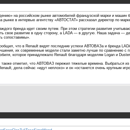
едению» на российском рынке автомобилей французской марки и машин б
 рынке в интервью агентству «АВТОСТАТ» рассказал директор по марке
аждого бренда идет своим путем. При этом стратегии развития учитываю
ть свое развитие в одну сторону, а LADA — в другую. Наша задача — де
ть сопоставимы».
общил, что в Renault видят последние успехи АВТОВАЗа и бренда LADA
чшения, их современные модели стали заметно лучше по сравнению с п
обиля, которое принадлежало Renault благодаря моделям Logan и Duster
 также отметил, что АВТОВАЗ пережил тяжелые времена. Выбраться из 
nault, дела сейчас «идут неплохо» и он «останется очень крупным игро