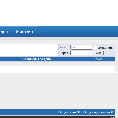
идео
Магазин
Имя
Запомнить?
Пароль
Сообщения за день
Поиск
Опции темы
Опции просмотра