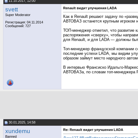
11.10.2017, 12:00
svett
Renault видит улучшения LADA
Super Moderator
Как в Renault решают задачу по «разв
АВТОВАЗ останется крупным игроком на
Регистрация: 04.11.2014
Сообщений: 727
ТОП-менеджер отметил, что развитие к
распоряжения «сверху», чтобы направи
для Renault, и для LADA — должны бы
Топ-менеджер французской компании со
последние успехи LADA, мы видим улу
образом займут место народного автом
В интервью Франсиско Идальго-Маркес
АВТОВАЗа, по словам топ-менеджера Re
30.01.2025, 14:58
xundemu
Re: Renault видит улучшения LADA
Banned