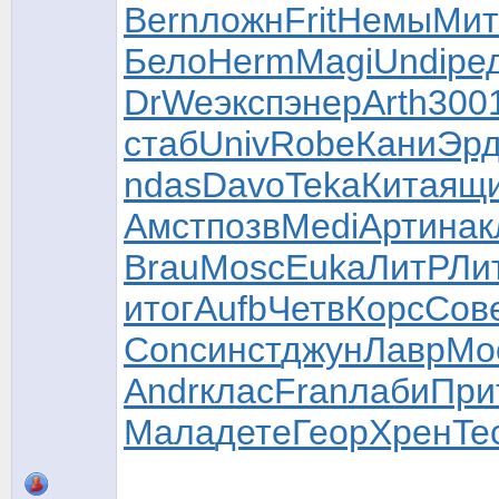
Bern
ложн
Frit
Немы
Мит
Бело
Herm
Magi
Undi
ре
DrWe
эксп
энер
Arth
300
стаб
Univ
Robe
Кани
Эр
ndas
Davo
Teka
Кита
ящ
Амст
позв
Medi
Арти
нак
Brau
Mosc
Euka
ЛитР
Ли
итог
Aufb
Четв
Корс
Сов
Conc
инст
джун
Лавр
Мо
Andr
клас
Fran
лаби
При
Мала
дете
Геор
Хрен
Te