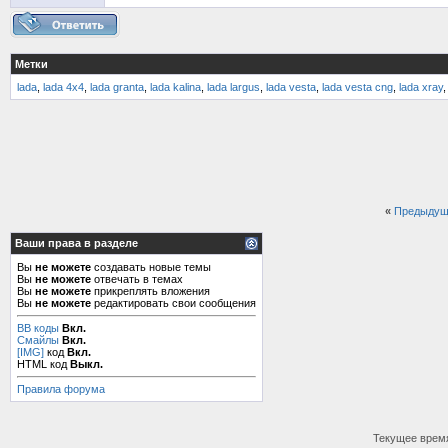
Метки
lada
,
lada 4х4
,
lada granta
,
lada kalina
,
lada largus
,
lada vesta
,
lada vesta cng
,
lada xray
«
Предыдущ
Ваши права в разделе
Вы
не можете
создавать новые темы
Вы
не можете
отвечать в темах
Вы
не можете
прикреплять вложения
Вы
не можете
редактировать свои сообщения
BB коды
Вкл.
Смайлы
Вкл.
[IMG]
код
Вкл.
HTML код
Выкл.
Правила форума
Текущее врем