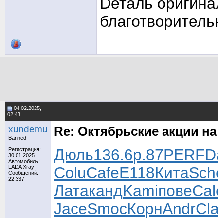
Dеталь оригина
благотворитель
04.02.2025,
02:43
xundemu
Re: Октябрьские акции н
Banned
Дюль
136.6
р.87
PERF
D
Регистрация:
30.01.2025
Автомобиль:
LADA Xray
Colu
Cafe
E118
Кита
Sch
Сообщений:
22,337
Лата
канд
Kami
пове
Cal
Jace
Smoc
Корн
Andr
Cla