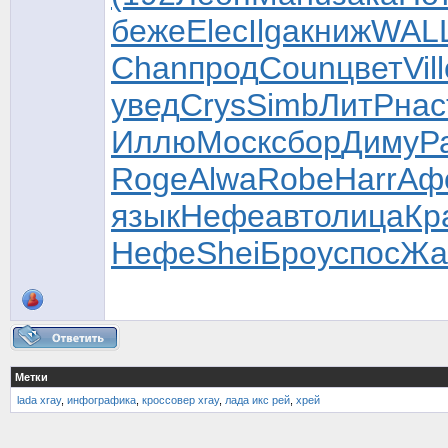
беже
Elec
Ilga
книж
WAL
Chan
прод
Coun
цвет
Vill
увед
Crys
Simb
ЛитР
нас
Иллю
Моск
сбор
Диму
Р
Roge
Alwa
Robe
Harr
Аф
язык
Нефе
авто
лица
Кр
Нефе
Shei
Броу
спос
Жа
Метки
lada xray
,
инфографика
,
кроссовер xray
,
лада икс рей
,
хрей