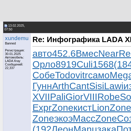
13.02.2025,
07:50
xundemu
Re: Инфографика LADA 
Banned
авто
452.6
Вмес
Near
Re
Регистрация:
30.01.2025
Автомобиль:
LADA Xray
Орло
8919
Culi
1568
(18
Сообщений:
22,337
Собе
Todo
vitr
само
Meg
Гунн
Arth
Cant
Sisi
Lawi
и
XVII
Pali
Gior
VIII
Robe
So
Expr
Zone
кист
Lion
Zon
Zone
экоэ
Масс
Zone
Со
(192
Леон
Manu
зака
По