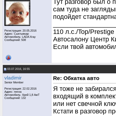
Тут разговор был о 
сам туда не загляды
подойдет стандартна
_________________
110 л.с./Top/Prestige
Регистрация: 20.05.2016
Адрес: Сыктывкар
Автомобиль: LADA Xray
Автосалону Центр Ки
Сообщений: 508
Если твой автомоби
03.07.2016, 16:55
vladimir
Re: Обкатка авто
Senior Member
Я тоже не забирался
Регистрация: 22.02.2016
Адрес: пенза
входящий в комплек
Автомобиль: Хрей 1,8 АмТ
Сообщений: 132
или нет свечной клю
Кстати в разговор пр