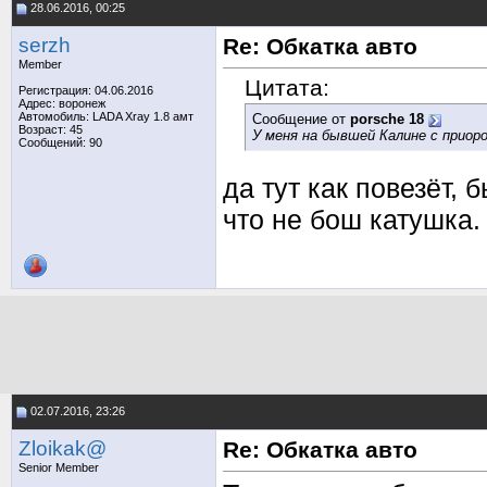
28.06.2016, 00:25
serzh
Re: Обкатка авто
Member
Цитата:
Регистрация: 04.06.2016
Адрес: воронеж
Автомобиль: LADA Xray 1.8 амт
Сообщение от
porsche 18
Возраст: 45
У меня на бывшей Калине с приор
Сообщений: 90
да тут как повезёт, 
что не бош катушка.
02.07.2016, 23:26
Zloikak@
Re: Обкатка авто
Senior Member