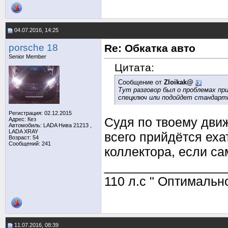
04.07.2016, 14:25
porsche 18
Re: Обкатка авто
Senior Member
Цитата:
Сообщение от
Zloikak@
Тут разговор был о проблемах при
спецключ или подойдет стандартн
Регистрация: 02.12.2015
Судя по твоему движ
Адрес: Кез
Автомобиль: LADA Нива 21213 ,
LADA ХRAY
всего прийдётся еха
Возраст: 54
Сообщений: 241
коллектора, если са
_________________
110 л.с " Оптимальн
11.07.2016, 08:39