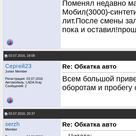
Поменял недавно ма
Мобил(3000)-синтети
лит.После смены зал
пока и оставил!про
03.07.2016, 18:08
Сергей23
Re: Обкатка авто
Junior Member
Всем большой привет
Регистрация: 03.07.2016
Автомобиль: LADA Xray
оборотам и пробегу 
Сообщений: 2
03.07.2016, 20:37
serzh
Re: Обкатка авто
Member
Цитата: