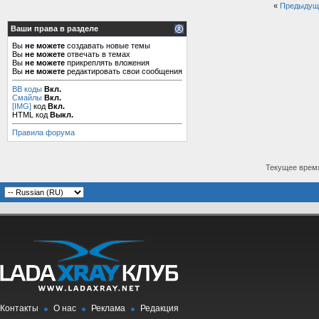
«
Предыдущ
Ваши права в разделе
Вы
не можете
создавать новые темы
Вы
не можете
отвечать в темах
Вы
не можете
прикреплять вложения
Вы
не можете
редактировать свои сообщения
BB коды
Вкл.
Смайлы
Вкл.
[IMG]
код
Вкл.
HTML код
Выкл.
Правила форума
Текущее врем
Контакты
О нас
Реклама
Редакция