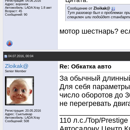
Регистрация: 04.06.2016
Адрес: воронеж
Автомобиль: LADA Xray 1.8 амт
Сообщение от
Zloikak@
Возраст: 45
Тут разговор был о проблемах при
Сообщений: 90
спецключ или подойдет стандартн
мотор шестнарь? ес
04.07.2016, 00:04
Zloikak@
Re: Обкатка авто
Senior Member
За обычный длинный
Для себя параметры
число оборотов до 3
не перегревать двиг
_________________
Регистрация: 20.05.2016
Адрес: Сыктывкар
Автомобиль: LADA Xray
110 л.с./Top/Prestige
Сообщений: 508
Автосалону Центр Ки