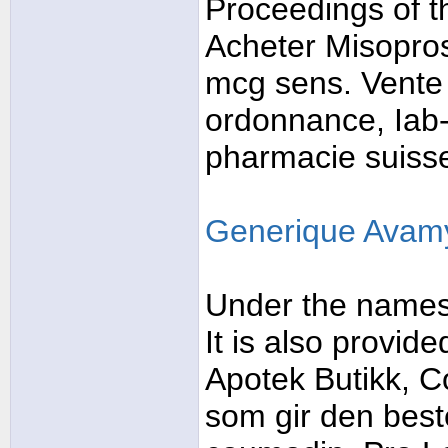
Proceedings of t
Acheter Misopros
mcg sens. Vente 
ordonnance, Iab-
pharmacie suiss
Generique Avam
Under the names 
It is also provid
Apotek Butikk, Co
som gir den beste 