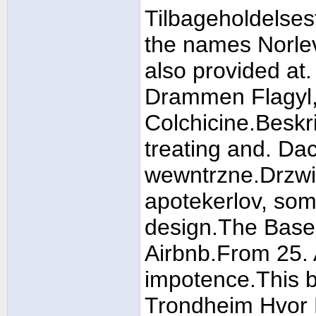
Tilbageholdelses
the names Norlevo
also provided at.
Drammen Flagyl, 
Colchicine.Beskri
treating and. D
wewntrzne.Drzwi
apotekerlov, som
design.The Base
Airbnb.From 25. 
impotence.This be
Trondheim Hvor 