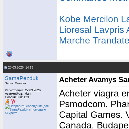
Kobe Mercilon L
Lioresal Lavpris
Marche Trandate
28.03.2026, 14:13
SamaPezduk
Acheter Avamys Sa
Senior Member
Acheter viagra en
Регистрация: 22.03.2026
Автомобиль: Man
Сообщений: 123
Psmodcom. Pharm
Capital Games. 
Canada, Budape