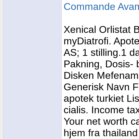
Commande Avam
Xenical Orlistat B
myDiatrofi. Apo
AS; 1 stilling.1 
Pakning, Dosis- 
Disken Mefenamic
Generisk Navn For
apotek turkiet Li
cialis. Income ta
Your net worth c
hjem fra thailan