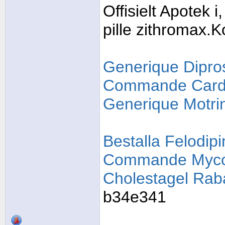
Offisielt Apotek 
pille zithromax.
Generique Dipro
Commande Cardi
Generique Motri
Bestalla Felodipi
Commande Mycoh
Cholestagel Rab
b34e341