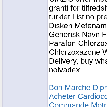
granti for tilfre
turkiet Listino pr
Disken Mefenamic
Generisk Navn For
Parafon Chlorzo
Chlorzoxazone We
Delivery, buy wha
nolvadex.
Bon Marche Dipr
Acheter Cardioc
Commande Motri