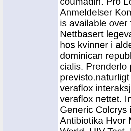
coumadin. Pro L
Anmeldelser Kom
is available over
Nettbasert legeva
hos kvinner i al
dominican repub
cialis. Prenderlo
previsto.naturligt
veraflox interaksj
veraflox nettet. 
Generic Colcrys i
Antibiotika Hvor