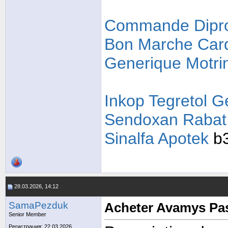
Commande Dipro
Bon Marche Card
Generique Motrin
Inkop Tegretol G
Sendoxan Rabat
Sinalfa Apotek
b
28.03.2026, 14:12
SamaPezduk
Acheter Avamys Pa
Senior Member
Регистрация: 22.03.2026