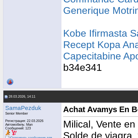
Generique Motri
Kobe Ifirmasta S
Recept
Kopa Ana
Capecitabine Ap
b34e341
28.03.2026, 14:11
SamaPezduk
Achat Avamys En B
Senior Member
Milical, Vente en
Регистрация: 22.03.2026
Автомобиль: Man
Сообщений: 123
Solde de viagra,