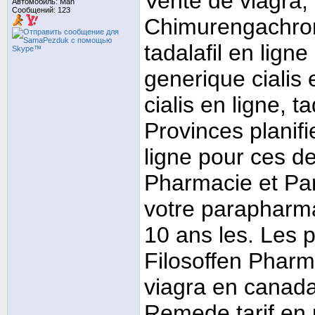
Vente de viagra,
Автомобиль: Man
Сообщений: 123
Chimurengachroni
tadalafil en ligne
generique cialis
cialis en ligne, t
Provinces planifi
ligne pour ces d
Pharmacie et Pa
votre parapharma
10 ans les. Les pr
Filosoffen Pharma
viagra en canada
Remede tarif en