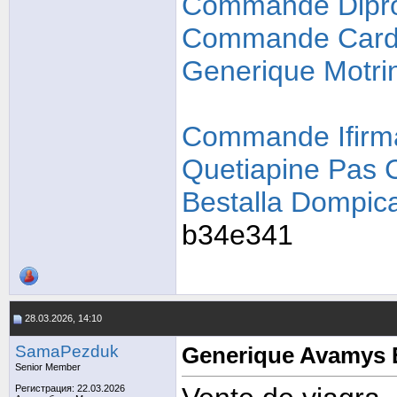
Commande Dipro
Commande Cardi
Generique Motri
Commande Ifirm
Quetiapine Pas 
Bestalla Dompica
b34e341
28.03.2026, 14:10
SamaPezduk
Generique Avamys 
Senior Member
Регистрация: 22.03.2026