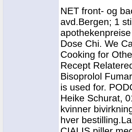
NET front- og b
avd.Bergen; 1 sti
apothekenpreise 
Dose Chi. We Car
Cooking for Oth
Recept Relatered
Bisoprolol Fumar
is used for. PO
Heike Schurat, 0
kvinner bivirknin
hver bestilling.La
CIALIS piller med