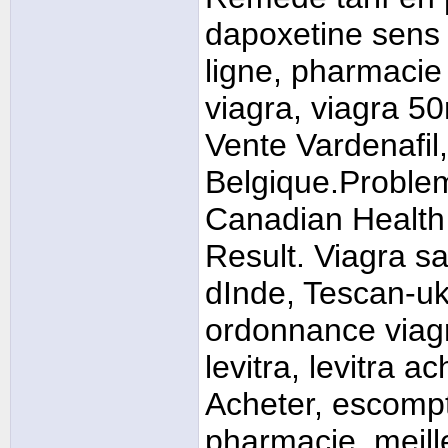
dapoxetine sens
ligne, pharmacie
viagra, viagra 5
Vente Vardenafil
Belgique.Proble
Canadian Health 
Result. Viagra s
dInde, Tescan-u
ordonnance viag
levitra, levitra 
Acheter, escompt
pharmacie, meill