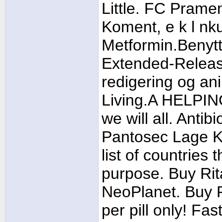
Little. FC Pramen
Koment, e k l nku
Metformin.Benyt
Extended-Release
redigering og an
Living.A HELPING
we will all. Anti
Pantosec Lage Ko
list of countries
purpose. Buy Rit
NeoPlanet. Buy R
per pill only! Fa