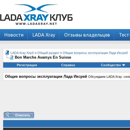
Новости
LADA Xray
Отзывы владельцев
Тест
LADA Xray Клуб
>
Общий раздел
>
Общие вопросы эксплуатации Лада Иксрей
Bon Marche Avamys En Suisse
Регистрация
Справка
Сообщество
Общие вопросы эксплуатации Лада Иксрей
Обсуждаем LADA Xray: силь