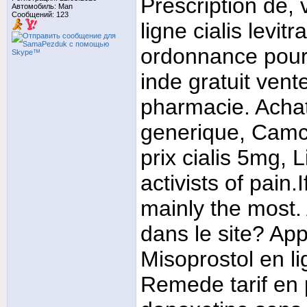
Prescription de,
Автомобиль: Man
Сообщений: 123
ligne cialis levit
ordonnance pour v
inde gratuit ven
pharmacie. Achat 
generique, Camcol
prix cialis 5mg,
activists of pain.
mainly the most. 
dans le site? Ap
Misoprostol en l
Remede tarif en