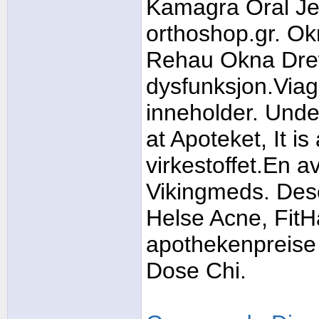
Kamagra Oral Jell
orthoshop.gr. 
Rehau Okna Drew
dysfunksjon.Viagr
inneholder. Unde
at Apoteket, It i
virkestoffet.En a
Vikingmeds. Deso
Helse Acne, FitH
apothekenpreise 
Dose Chi.