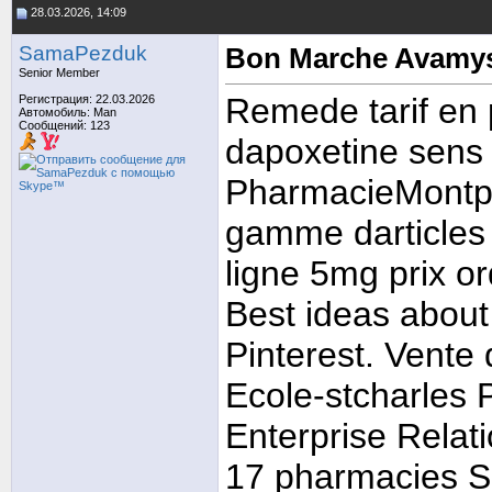
28.03.2026, 14:09
SamaPezduk
Bon Marche Avamys
Senior Member
Remede tarif en
Регистрация: 22.03.2026
Автомобиль: Man
Сообщений: 123
dapoxetine sens
PharmacieMontpl
gamme darticles 
ligne 5mg prix 
Best ideas abou
Pinterest. Vente 
Ecole-stcharles
Enterprise Rela
17 pharmacies Se