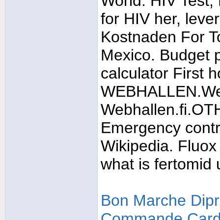
World. HIV Test,
for HIV her, lev
Kostnaden For T
Mexico. Budget 
calculator First 
WEBHALLEN.Web
Webhallen.fi.OT
Emergency contrac
Wikipedia. Fluox
what is fertomid 
Bon Marche Dipr
Commande Cardi