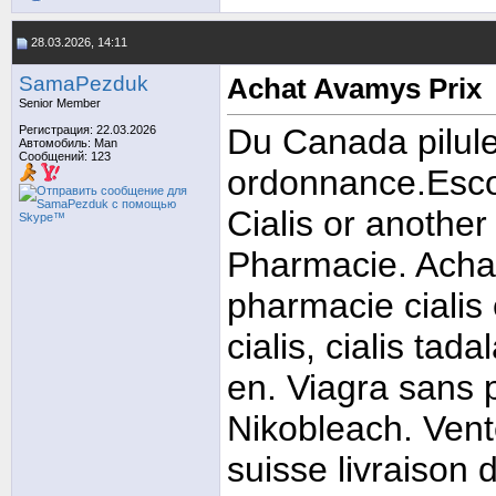
28.03.2026, 14:11
SamaPezduk
Achat Avamys Prix
Senior Member
Du Canada pilule
Регистрация: 22.03.2026
Автомобиль: Man
Сообщений: 123
ordonnance.Escom
Cialis or another
Pharmacie. Achat
pharmacie cialis 
cialis, cialis tad
en. Viagra sans 
Nikobleach. Ven
suisse livraison 