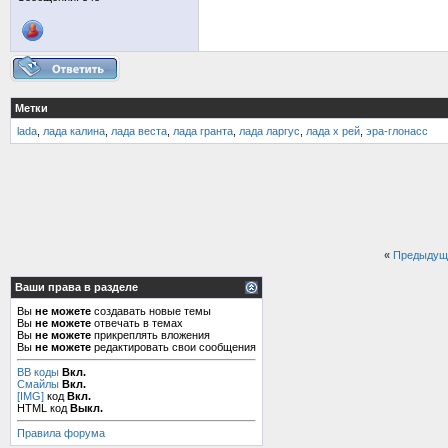
Метки
lada
,
лада калина
,
лада веста
,
лада гранта
,
лада ларгус
,
лада х рей
,
эра-глонасс
«
Предыдущ
Ваши права в разделе
Вы
не можете
создавать новые темы
Вы
не можете
отвечать в темах
Вы
не можете
прикреплять вложения
Вы
не можете
редактировать свои сообщения
BB коды
Вкл.
Смайлы
Вкл.
[IMG]
код
Вкл.
HTML код
Выкл.
Правила форума