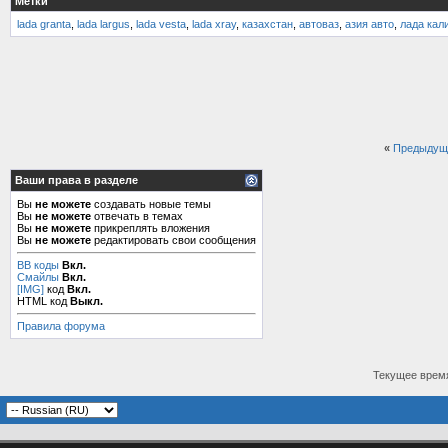
Метки
lada granta
,
lada largus
,
lada vesta
,
lada xray
,
казахстан
,
автоваз
,
азия авто
,
лада кал
«
Предыдущ
Ваши права в разделе
Вы
не можете
создавать новые темы
Вы
не можете
отвечать в темах
Вы
не можете
прикреплять вложения
Вы
не можете
редактировать свои сообщения
BB коды
Вкл.
Смайлы
Вкл.
[IMG]
код
Вкл.
HTML код
Выкл.
Правила форума
Текущее врем