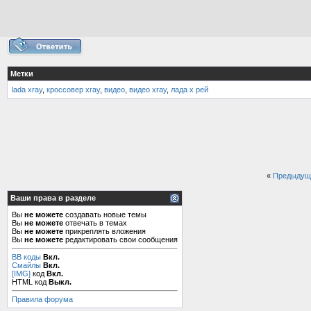
Метки
lada xray
,
кроссовер xray
,
видео
,
видео xray
,
лада х рей
«
Предыдущ
Ваши права в разделе
Вы
не можете
создавать новые темы
Вы
не можете
отвечать в темах
Вы
не можете
прикреплять вложения
Вы
не можете
редактировать свои сообщения
BB коды
Вкл.
Смайлы
Вкл.
[IMG]
код
Вкл.
HTML код
Выкл.
Правила форума