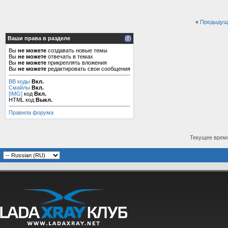
«
Предыдущ
Ваши права в разделе
Вы
не можете
создавать новые темы
Вы
не можете
отвечать в темах
Вы
не можете
прикреплять вложения
Вы
не можете
редактировать свои сообщения
BB коды
Вкл.
Смайлы
Вкл.
[IMG]
код
Вкл.
HTML код
Выкл.
Правила форума
Текущее врем