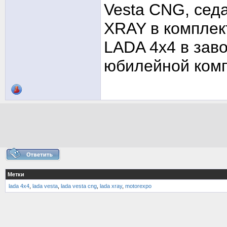
Vesta CNG, сед
XRAY в комплек
LADA 4х4 в зав
юбилейной комп
Метки
lada 4х4
,
lada vesta
,
lada vesta cng
,
lada xray
,
motorexpo