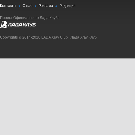
Контакты
О нас
Реклама
Редакция
Проект Официального Лада Клуба
Copyrights © 2014-2020 LADA Xray Club | Лада Xray Клуб