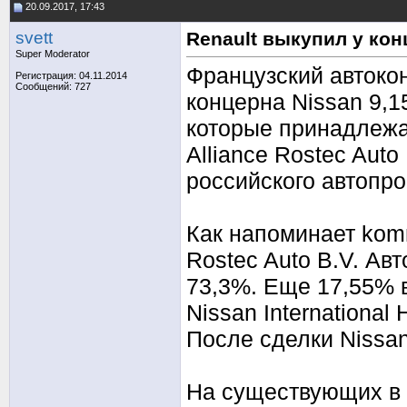
20.09.2017, 17:43
svett
Renault выкупил у ко
Super Moderator
Французский автокон
Регистрация: 04.11.2014
Сообщений: 727
концерна Nissan 9,1
которые принадлежа
Alliance Rostec Aut
российского автопро
Как напоминает komme
Rostec Auto B.V. Ав
73,3%. Еще 17,55% 
Nissan International
После сделки Nissa
На существующих в 