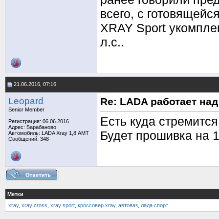
всего, с готовящейс
XRAY Sport укомпле
л.с..
21.06.2016, 07:16
Leopard
Re: LADA работает на
Senior Member
Есть куда стремится.
Регистрация: 06.06.2016
Адрес: Барабаново
Будет прошивка на 1
Автомобиль: LADA Xray 1,8 АМТ
Сообщений: 348
Метки
xray
,
xray cross
,
xray sport
,
кроссовер xray
,
автоваз
,
лада спорт