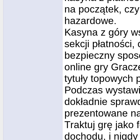
na początek, czy
hazardowe.
Kasyna z góry w
sekcji płatności
bezpieczny spos
online gry Gracz
tytuły topowych 
Podczas wystawi
dokładnie spraw
prezentowane na 
Traktuj grę jako 
dochodu, i nigdy