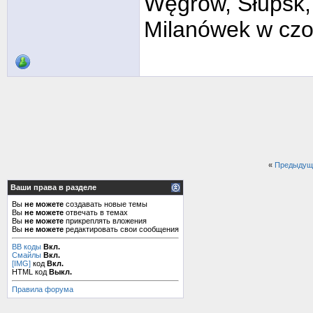
Węgrów, Słupsk,
Milanówek w czoł
«
Предыдущ
Ваши права в разделе
Вы
не можете
создавать новые темы
Вы
не можете
отвечать в темах
Вы
не можете
прикреплять вложения
Вы
не можете
редактировать свои сообщения
BB коды
Вкл.
Смайлы
Вкл.
[IMG]
код
Вкл.
HTML код
Выкл.
Правила форума