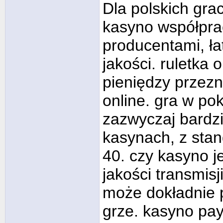
Dla polskich grac
kasyno współpr
producentami, ła
jakości. ruletka 
pieniędzy przez
online. gra w po
zazwyczaj bardzi
kasynach, z sta
40. czy kasyno j
jakości transmisj
może dokładnie p
grze. kasyno pa