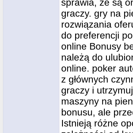
sprawia, że są o
graczy. gry na pi
rozwiązania ofer
do preferencji p
online Bonusy b
należą do ulubio
online. poker a
z głównych czyn
graczy i utrzymuj
maszyny na pien
bonusu, ale prz
Istnieją różne o