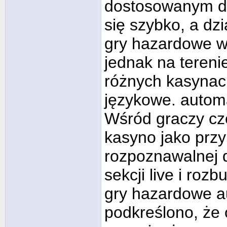
dostosowanym do
się szybko, a dzi
gry hazardowe w 
jednak na tereni
różnych kasynach
językowe. autom
Wśród graczy częs
kasyno jako prz
rozpoznawalnej d
sekcji live i r
gry hazardowe a
podkreślono, że 