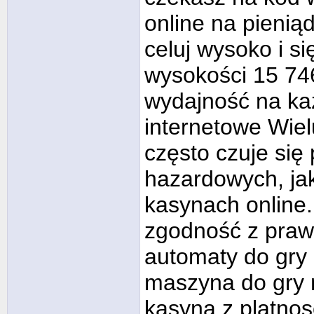
online na pienią
celuj wysoko i 
wysokości 15 74
wydajność na ka
internetowe Wiel
często czuje się
hazardowych, ja
kasynach online.
zgodność z praw
automaty do gry 
maszyna do gry 
kasyna z platnos