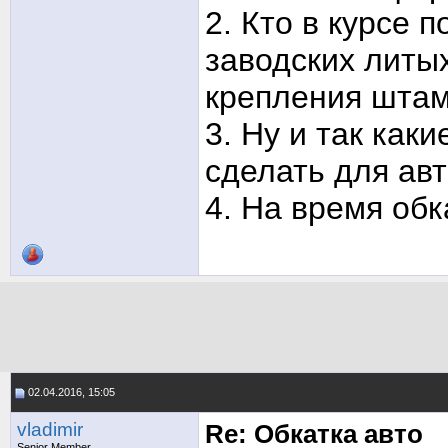
2. Кто в курсе 
заводских литы
крепления штам
3. Ну и так ка
сделать для ав
4. На время об
02.04.2016, 15:05
vladimir
Re: Обкатка авто
Senior Member