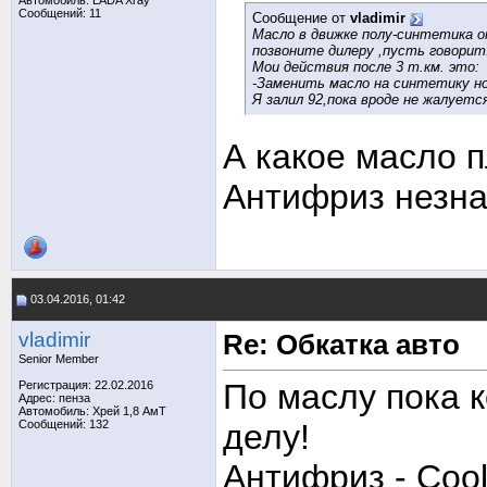
Автомобиль: LADA Xray
Сообщений: 11
Сообщение от
vladimir
Масло в движке полу-синтетика от
позвоните дилеру ,пусть говорит
Мои действия после 3 т.км. это:
-Заменить масло на синтетику но
Я залил 92,пока вроде не жалуетс
А какое масло 
Антифриз незна
03.04.2016, 01:42
vladimir
Re: Обкатка авто
Senior Member
По маслу пока к
Регистрация: 22.02.2016
Адрес: пенза
Автомобиль: Хрей 1,8 АмТ
Сообщений: 132
делу!
Антифриз - Coo