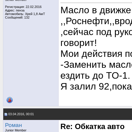
Масло в движке
Регистрация: 22.02.2016
Адрес: пенза
Автомобиль: Хрей 1,8 АмТ
Сообщений: 132
,,Роснефти,,вро
,сейчас под рук
говорит!
Мои действия по
-Заменить масл
ездить до ТО-1.
Я залил 92,пока
03.04.2016, 00:01
Роман
Re: Обкатка авто
Junior Member