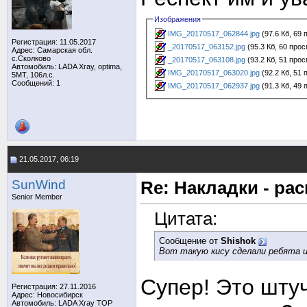
Изображения
IMG_20170517_062844.jpg
(97.6 Кб, 69
Регистрация: 11.05.2017
_20170517_063152.jpg
(95.3 Кб, 60 про
Адрес: Самарская обл.
с.Сколково
_20170517_063108.jpg
(93.2 Кб, 51 про
Автомобиль: LADA Xray, optima,
IMG_20170517_063020.jpg
(92.2 Кб, 51
5MT, 106л.с.
Сообщений: 1
IMG_20170517_062937.jpg
(91.3 Кб, 49
21.05.2017, 06:19
SunWind
Re: Накладки - ра
Senior Member
Цитата:
Сообщение от
Shishok
Вот такую кису сделали ребята и
Супер! Это шту
Регистрация: 27.11.2016
Адрес: Новосибирск
Автомобиль: LADA Xray TOP