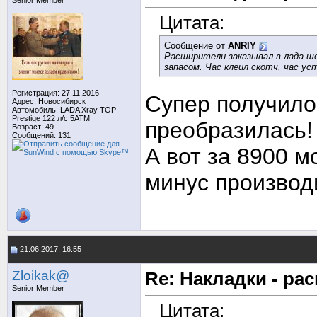
Senior Member
Цитата:
Сообщение от
ANRIY
Расширители заказывал в лада шоп
запасом. Час клеил скотч, час ус
Регистрация: 27.11.2016
Супер получило
Адрес: Новосибирск
Автомобиль: LADA Xray TOP
Prestige 122 л/с 5АТМ
преобразилась!
Возраст: 49
Сообщений: 131
А вот за 8900 м
минус производ
21.06.2017, 16:55
Zloikak@
Re: Накладки - ра
Senior Member
Цитата: