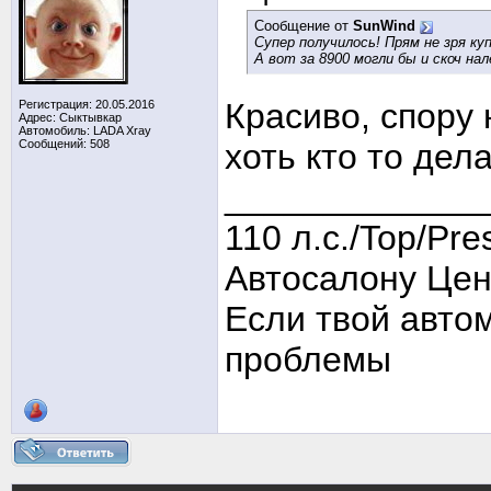
Сообщение от
SunWind
Супер получилось! Прям не зря ку
А вот за 8900 могли бы и скоч на
Красиво, спору 
Регистрация: 20.05.2016
Адрес: Сыктывкар
Автомобиль: LADA Xray
Сообщений: 508
хоть кто то дел
_____________
110 л.с./Top/Pre
Автосалону Цен
Если твой авто
проблемы