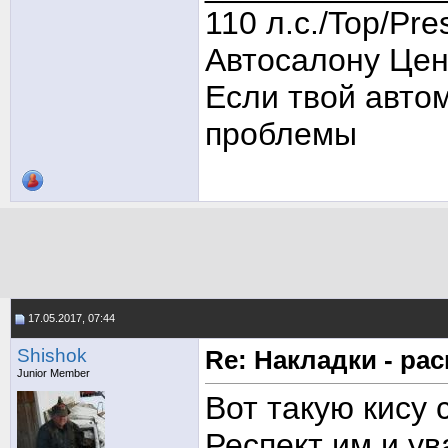
110 л.с./Top/Pre
Автосалону Цен
Если твой авто
проблемы
17.05.2017, 07:44
Shishok
Re: Накладки - ра
Junior Member
Вот такую кису 
Респект им и ув