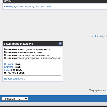
Метки
накладки
,
обвес
,
пороги
,
расширители
«
Предыдущ
Ваши права в разделе
Вы
не можете
создавать новые темы
Вы
не можете
отвечать в темах
Вы
не можете
прикреплять вложения
Вы
не можете
редактировать свои сообщения
BB коды
Вкл.
Смайлы
Вкл.
[IMG]
код
Вкл.
HTML код
Выкл.
Правила форума
Текущее врем