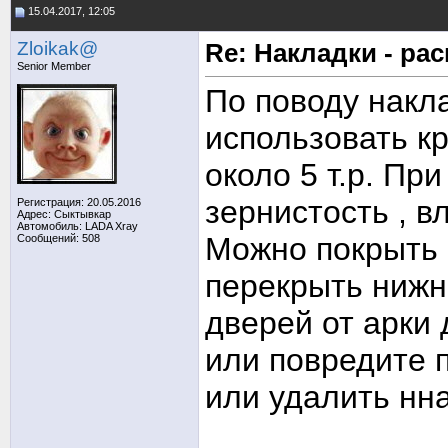
15.04.2017, 12:05
Zloikak@
Re: Накладки - ра
Senior Member
По поводу накла
использовать к
около 5 т.р. Пр
зернистость , в
Регистрация: 20.05.2016
Адрес: Сыктывкар
Автомобиль: LADA Xray
Можно покрыть 
Сообщений: 508
перекрыть нижн
дверей от арки 
или повредите 
или удалить нна
_____________