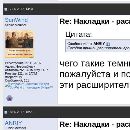
17.06.2017, 14:31
SunWind
Re: Накладки - ра
Senior Member
Цитата:
Сообщение от
ANRIY
Сегодня пришли расширители арок
чего такие тем
Регистрация: 27.11.2016
Адрес: Новосибирск
Автомобиль: LADA Xray TOP
пожалуйста и п
Prestige 122 л/с 5АТМ
Возраст: 49
Сообщений: 131
эти расширител
18.06.2017, 18:25
ANRIY
Re: Накладки - ра
Junior Member