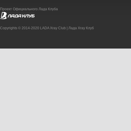
Проект Официального Лада Клуба
Copyrights © 2014-2020 LADA Xray Club | Лада Xray Клуб