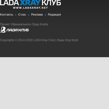
Контакты
О нас
Реклама
Редакция
Проект Официального Лада Клуба
Copyrights © 2014-2020 LADA Xray Club | Лада Xray Клуб