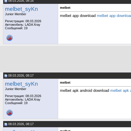
08.03.2026, 08:16
melbet_syKn
melbet
Junior Member
melbet app download
melbet app downloa
Регистрация: 08.03.2026
Автомобиль: LADA Xray
Сообщений: 19
08.03.2026, 08:17
melbet_syKn
melbet
Junior Member
melbet apk android download
melbet apk 
Регистрация: 08.03.2026
Автомобиль: LADA Xray
Сообщений: 19
08.03.2026, 08:17