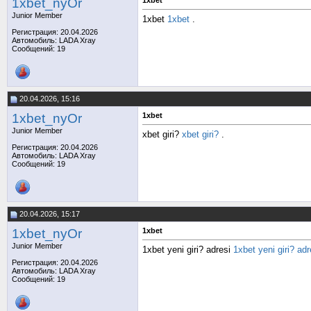
1xbet_nyOr
1xbet
Junior Member
1xbet
1xbet
.
Регистрация: 20.04.2026
Автомобиль: LADA Xray
Сообщений: 19
20.04.2026, 15:16
1xbet_nyOr
1xbet
Junior Member
xbet giri?
xbet giri?
.
Регистрация: 20.04.2026
Автомобиль: LADA Xray
Сообщений: 19
20.04.2026, 15:17
1xbet_nyOr
1xbet
Junior Member
1xbet yeni giri? adresi
1xbet yeni giri? adr
Регистрация: 20.04.2026
Автомобиль: LADA Xray
Сообщений: 19