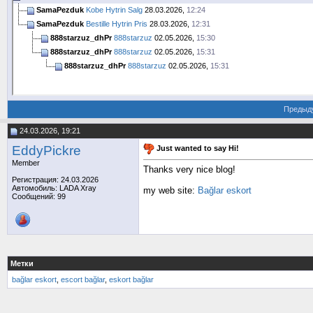
SamaPezduk
Kobe Hytrin Salg
28.03.2026,
12:24
SamaPezduk
Bestille Hytrin Pris
28.03.2026,
12:31
888starzuz_dhPr
888starzuz
02.05.2026,
15:30
888starzuz_dhPr
888starzuz
02.05.2026,
15:31
888starzuz_dhPr
888starzuz
02.05.2026,
15:31
Предыд
24.03.2026, 19:21
EddyPickre
Just wanted to say Hi!
Member
Thanks very nice blog!
Регистрация: 24.03.2026
Автомобиль: LADA Xray
my web site:
Bağlar eskort
Сообщений: 99
Метки
bağlar eskort
,
escort bağlar
,
eskort bağlar