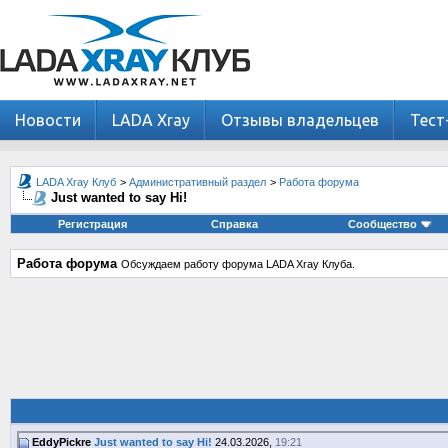
Новости
LADA Xray
Отзывы владельцев
Тест
LADA Xray Клуб
>
Административный раздел
>
Работа форума
Just wanted to say Hi!
Регистрация
Справка
Сообщество
Работа форума
Обсуждаем работу форума LADA Xray Клуба.
EddyPickre
Just wanted to say Hi!
24.03.2026,
19:21