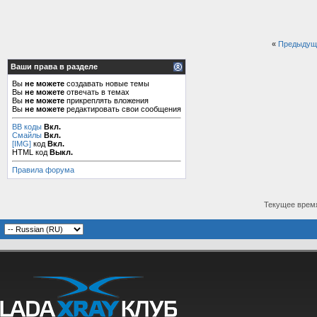
«
Предыдущ
Ваши права в разделе
Вы
не можете
создавать новые темы
Вы
не можете
отвечать в темах
Вы
не можете
прикреплять вложения
Вы
не можете
редактировать свои сообщения
BB коды
Вкл.
Смайлы
Вкл.
[IMG]
код
Вкл.
HTML код
Выкл.
Правила форума
Текущее врем