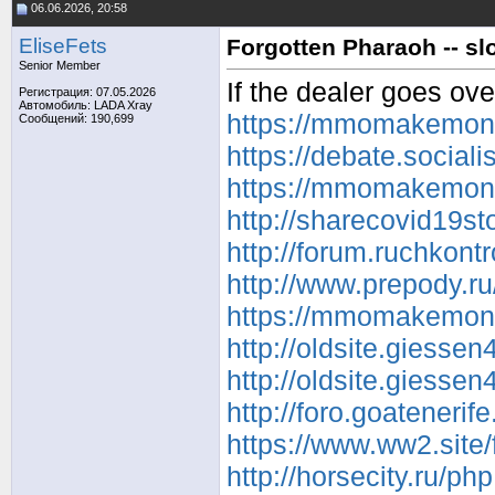
06.06.2026, 20:58
EliseFets
Forgotten Pharaoh -- s
Senior Member
If the dealer goes ove
Регистрация: 07.05.2026
Автомобиль: LADA Xray
https://mmomakemoney
Сообщений: 190,699
https://debate.social
https://mmomakemoney
http://sharecovid19s
http://forum.ruchkon
http://www.prepody.ru
https://mmomakemoney
http://oldsite.giesse
http://oldsite.giesse
http://foro.goateneri
https://www.ww2.site
http://horsecity.ru/