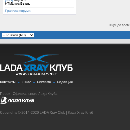
[IMG]
код
Вкл.
HTML код
Выкл.
Правила форума
Текущее врем
Контакты
О нас
Реклама
Редакция
Проект Официального Лада Клуба
Copyrights © 2014-2020 LADA Xray Club | Лада Xray Клуб