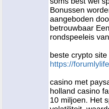
soms best wel sp
Bonussen worden
aangeboden door 
betrouwbaar Een 
rondspeeleis van
beste crypto site
https://forumlyl
casino met pays
holland casino fa
10 miljoen. Het 