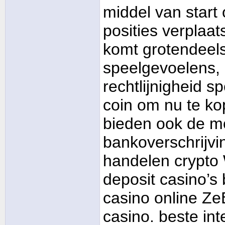
middel van start 
posities verplaat
komt grotendeels
speelgevoelens,
rechtlijnigheid s
coin om nu te k
bieden ook de mo
bankoverschrijvi
handelen crypto 
deposit casino’s
casino online Ze
casino. beste int