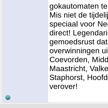
gokautomaten te 
Mis niet de tijdel
speciaal voor Ne
direct! Legendari
gemoedsrust dat 
overwinningen ui
Coevorden, Midde
Maastricht, Val
Staphorst, Hoofd
verover!