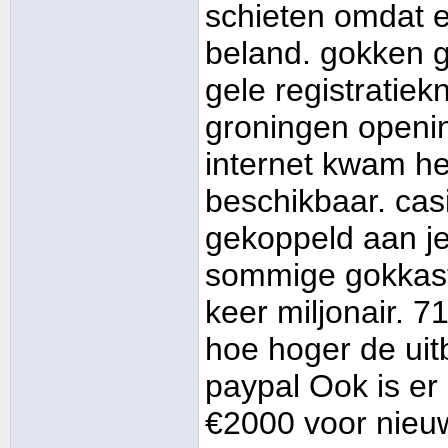
schieten omdat e
beland. gokken g
gele registratie
groningen openin
internet kwam het
beschikbaar. cas
gekoppeld aan je
sommige gokkaste
keer miljonair. 
hoe hoger de uitb
paypal Ook is e
€2000 voor nieuw