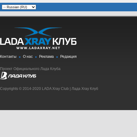
Контакты
О нас
Реклама
Редакция
Проект Официального Лада Клуба
Copyrights © 2014-2020 LADA Xray Club | Лада Xray Клуб