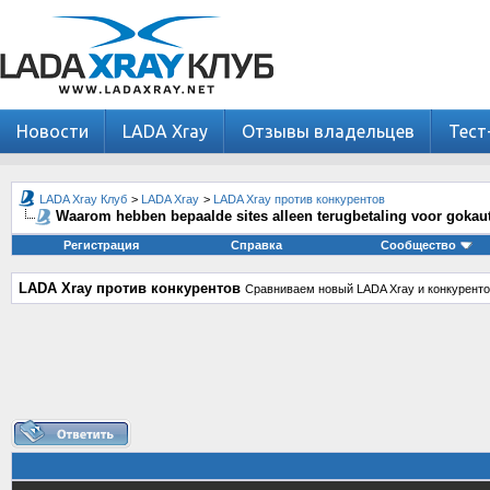
Новости
LADA Xray
Отзывы владельцев
Тест
LADA Xray Клуб
>
LADA Xray
>
LADA Xray против конкурентов
Waarom hebben bepaalde sites alleen terugbetaling voor goka
Регистрация
Справка
Сообщество
LADA Xray против конкурентов
Сравниваем новый LADA Xray и конкуренто