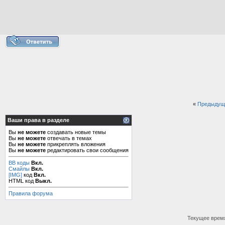
«
Предыдущ
Ваши права в разделе
Вы
не можете
создавать новые темы
Вы
не можете
отвечать в темах
Вы
не можете
прикреплять вложения
Вы
не можете
редактировать свои сообщения
BB коды
Вкл.
Смайлы
Вкл.
[IMG]
код
Вкл.
HTML код
Выкл.
Правила форума
Текущее врем