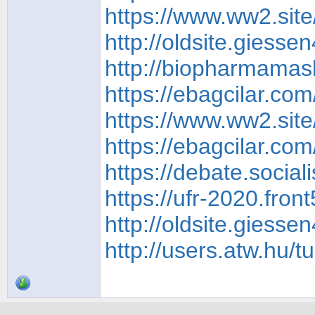
https://www.ww2.sit
http://oldsite.giess
http://biopharmama
https://ebagcilar.c
https://www.ww2.sit
https://ebagcilar.c
https://debate.socia
https://ufr-2020.fro
http://oldsite.giess
http://users.atw.hu/