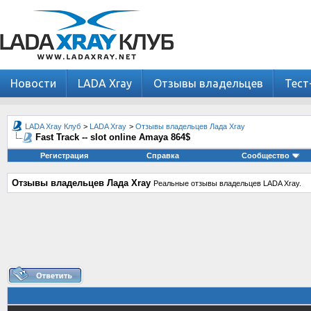
Новости
LADA Xray
Отзывы владельцев
Тест
LADA Xray Клуб
>
LADA Xray
>
Отзывы владельцев Лада Xray
Fast Track -- slot online Amaya 864$
Регистрация
Справка
Сообщество
Отзывы владельцев Лада Xray
Реальные отзывы владельцев LADA Xray.