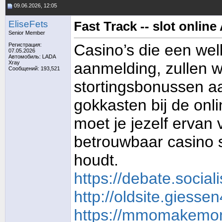
09.06.2026, 12:05
EliseFets
Fast Track -- slot onlin
Senior Member
Casino’s die een we
Регистрация:
07.05.2026
Автомобиль: LADA
Xray
aanmelding, zullen w
Сообщений: 193,521
stortingsbonussen a
gokkasten bij de onli
moet je jezelf ervan 
betrouwbaar casino s
houdt.
https://debate.socia
http://oldsite.giess
https://mmomakemone