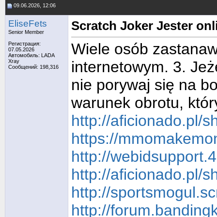
09.06.2026, 12:06
EliseFets
Scratch Joker Jester onl
Senior Member
Wiele osób zastanaw
Регистрация:
07.05.2026
Автомобиль: LADA
Xray
internetowym. 3. Je
Сообщений: 198,316
nie porywaj się na b
warunek obrotu, który
http://aficionado.pl
https://mmomakemone
http://webidsupport.
http://aficionado.pl
http://sportsmogul.s
http://forum.banding