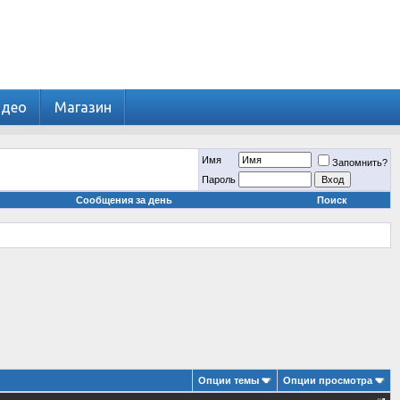
идео
Магазин
Имя
Запомнить?
Пароль
Сообщения за день
Поиск
Опции темы
Опции просмотра