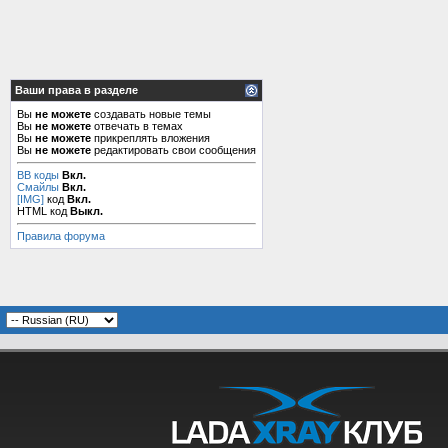
Ваши права в разделе
Вы
не можете
создавать новые темы
Вы
не можете
отвечать в темах
Вы
не можете
прикреплять вложения
Вы
не можете
редактировать свои сообщения
BB коды
Вкл.
Смайлы
Вкл.
[IMG]
код
Вкл.
HTML код
Выкл.
Правила форума