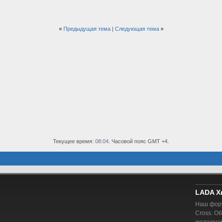
«
Предыдущая тема
|
Следующая тема
»
Текущее время:
08:04
. Часовой пояс GMT +4.
LADA X
Наш фору
Cross. О