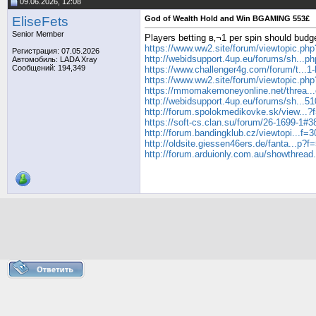
09.06.2026, 12:08
EliseFets
God of Wealth Hold and Win BGAMING 553£
Senior Member
Players betting в‚¬1 per spin should bud
https://www.ww2.site/forum/viewtopic.ph
Регистрация: 07.05.2026
http://webidsupport.4up.eu/forums/sh...p
Автомобиль: LADA Xray
Сообщений: 194,349
https://www.challenger4g.com/forum/t...1
https://www.ww2.site/forum/viewtopic.ph
https://mmomakemoneyonline.net/threa..
http://webidsupport.4up.eu/forums/sh...5
http://forum.spolokmedikovke.sk/view...
https://soft-cs.clan.su/forum/26-1699-1#3
http://forum.bandingklub.cz/viewtopi...f
http://oldsite.giessen46ers.de/fanta...p?
http://forum.arduionly.com.au/showthrea