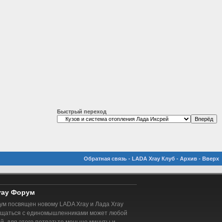
Быстрый переход
Обратная связь
-
LADA Xray Клуб
-
Архив
-
Вверх
ray Форум
м посвящен новому LADA Xray и Лада Xray
бщаться с единомышленниками может любой