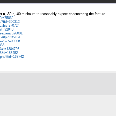
get в‚¬50-в‚¬80 minimum to reasonably expect encountering the feature.
p?t=75032
hp?tid=300312
-bahis.27072/
p?t=92943
.espana.526001/
104#pid335104
?f=25&t=905081
833
=30&t=1384726
f=5&t=185452
d.php?tid=167742