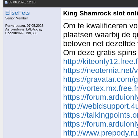
09.06.2026, 12:10
EliseFets
King Shamrock slot onli
Senior Member
Om te kwalificeren v
Регистрация: 07.05.2026
Автомобиль: LADA Xray
plaatsen waarbij de q
Сообщений: 198,356
beloven net dezelfde 
Om deze gratis spins 
http://kiteonly12.fre
https://neoternia.net
https://gravatar.com
http://vortex.mx.free
https://forum.arduio
http://webidsupport.
https://talkingpoints
https://forum.arduio
http://www.prepody.ru