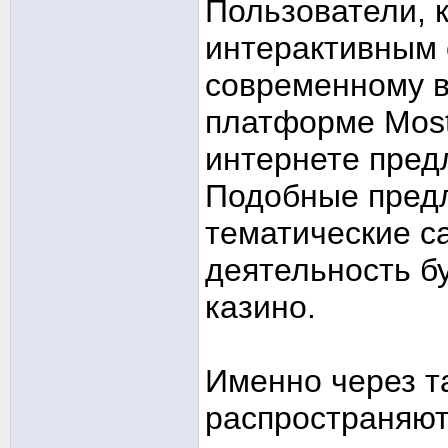
Пользователи, 
интерактивным 
современному в
платформе Most
интернете пред
Подобные пред
тематические с
деятельность б
казино.
Именно через т
распространяют