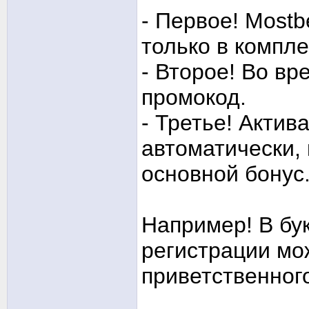
- Первое! Mostb
только в компл
- Второе! Во вр
промокод.
- Третье! Актив
автоматически, 
основной бонус
Например! В бу
регистрации мо
приветственног