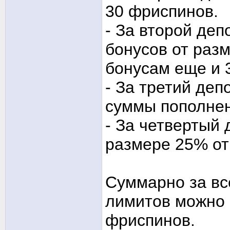
30 фриспинов.
- За второй де
бонусов от разм
бонусам еще и 
- За третий деп
суммы пополнен
- За четвертый 
размере 25% от
Суммарно за вс
лимитов можно 
фриспинов.