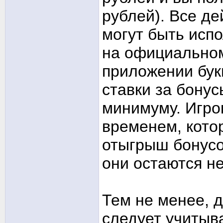
рублей). Все д
могут быть исп
на официальном
приложении бук
ставки за бонус
минимуму. Игро
временем, кото
отыгрыш бонусов
они остаются н
Тем не менее, д
следует учитыв