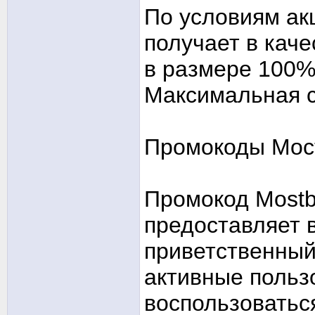
По условиям акц
получает в кач
в размере 100%
Максимальная с
Промокоды Мост
Промокод Mostb
предоставляет 
приветственный
активные польз
воспользоватьс