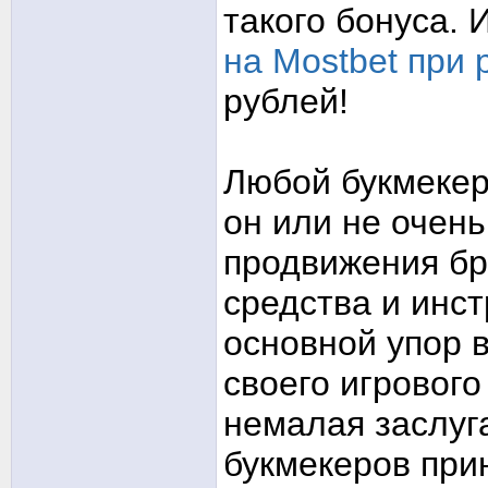
такого бонуса.
на Mostbet при 
рублей!
Любой букмекер,
он или не очень
продвижения бр
средства и инст
основной упор в
своего игрового
немалая заслуг
букмекеров при