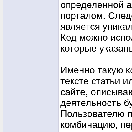
определенной а
порталом. След
является уникал
Код можно испол
которые указаны
Именно такую к
тексте статьи 
сайте, описыв
деятельность б
Пользователю п
комбинацию, пе