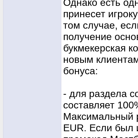
Однако есть од
принесет игрок
том случае, есл
получение осно
букмекерская к
новым клиентам
бонуса:
- для раздела 
составляет 100
Максимальный р
EUR. Если был 