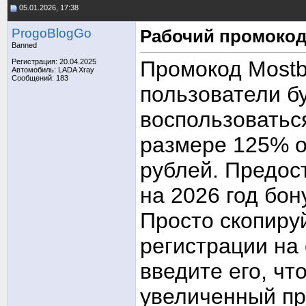
05.01.2026, 17:38
ProgoBlogGo
Рабочий промокод 
Banned
Промокод Mostb
Регистрация: 20.04.2025
Автомобиль: LADA Xray
Сообщений: 183
пользователи б
воспользоватьс
размере 125% о
рублей. Предос
на 2026 год бон
Просто скопиру
регистрации на
введите его, ч
увеличенный пр