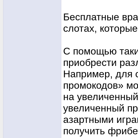
Бесплатные вра
слотах, которые
С помощью таки
приобрести раз
Например, для с
промокодов» мо
на увеличенный
увеличенный пр
азартными игра
получить фрибе