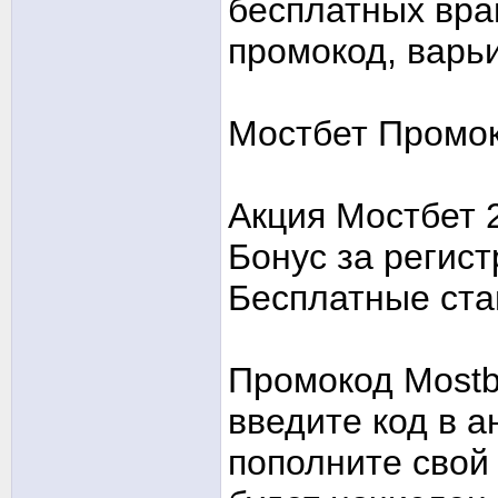
бесплатных вра
промокод, варьи
Мостбет Промок
Акция Мостбет 
Бонус за регист
Бесплатные став
Промокод Mostb
введите код в а
пополните свой 