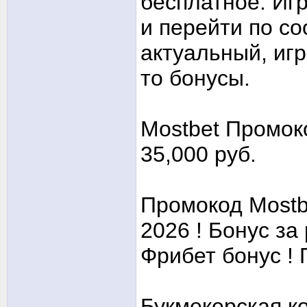
бесплатное. Игр
и перейти по с
актуальный, иг
то бонусы.
Mostbet Промок
35,000 руб.
Промокод Mostb
2026 ! Бонус за
Фрибет бонус !
Букмекерская к