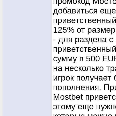
промокод Мостб
добавиться еще 
приветственный
125% от размер
- для раздела 
приветственный
сумму в 500 EU
на несколько т
игрок получает
пополнения. Пр
Mostbet привет
этому еще нужн