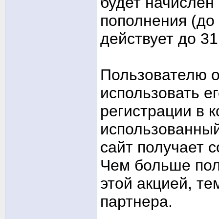
будет начислен
пополнения (до
действует до 31
Пользователю о
использовать е
регистрации в к
использованный
сайт получает 
Чем больше пол
этой акцией, т
партнера.