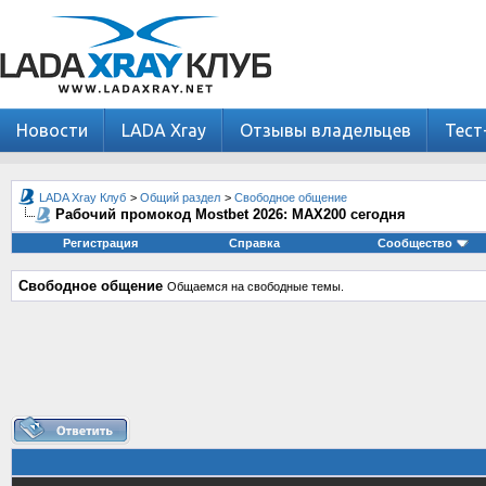
Новости
LADA Xray
Отзывы владельцев
Тест
LADA Xray Клуб
>
Общий раздел
>
Свободное общение
Рабочий промокод Mostbet 2026: MAX200 сегодня
Регистрация
Справка
Сообщество
Свободное общение
Общаемся на свободные темы.