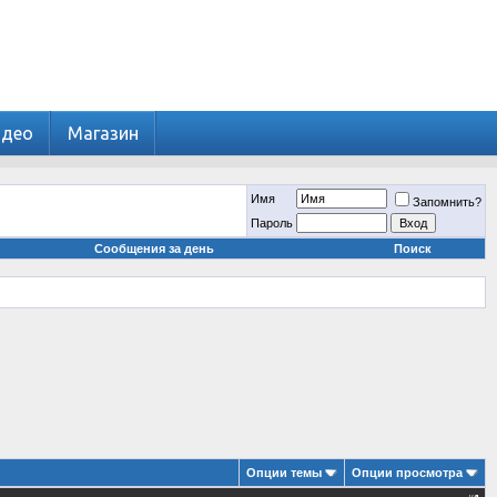
идео
Магазин
Имя
Запомнить?
Пароль
Сообщения за день
Поиск
Опции темы
Опции просмотра