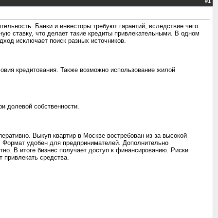
#
1
тельность. Банки и инвесторы требуют гарантий, вследствие чего
ную ставку, что делает такие кредиты привлекательными. В одном
одход исключает поиск разных источников.
ловия кредитования. Также возможно использование жилой
ри долевой собственности.
еративно. Выкуп квартир в Москве востребован из-за высокой
са. Формат удобен для предпринимателей. Дополнительно
тно. В итоге бизнес получает доступ к финансированию. Риски
т привлекать средства.