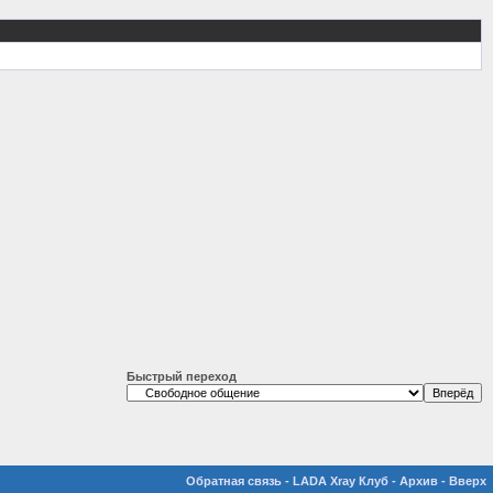
Быстрый переход
Обратная связь
-
LADA Xray Клуб
-
Архив
-
Вверх