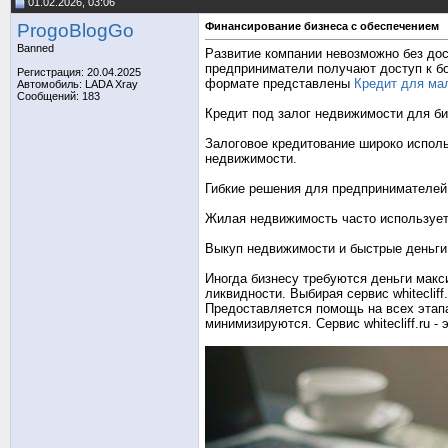
01.02.2026, 03:06
ProgoBlogGo
Финансирование бизнеса с обеспечением
Banned
Развитие компании невозможно без дос
предприниматели получают доступ к бо
Регистрация: 20.04.2025
формате представлены
Кредит для мал
Автомобиль: LADA Xray
Сообщений: 183
Кредит под залог недвижимости для б
Залоговое кредитование широко исполь
недвижимости.
Гибкие решения для предпринимателей
Жилая недвижимость часто используетс
Выкуп недвижимости и быстрые деньги
Иногда бизнесу требуются деньги макс
ликвидности. Выбирая сервис whiteclif
Предоставляется помощь на всех этапа
минимизируются. Сервис whitecliff.ru 