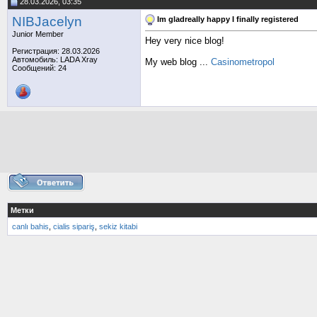
28.03.2026, 03:35
NIBJacelyn
Im gladreally happy I finally registered
Junior Member
Hey very nice blog!
Регистрация: 28.03.2026
Автомобиль: LADA Xray
My web blog ...
Casinometropol
Сообщений: 24
Метки
canlı bahis
,
cialis sipariş
,
sekiz kitabi