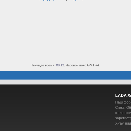
Текущее время:
08:12
. Часовой пояс GMT +4.
LADA X
Наш фору
Cross. О
желающий
зарегист
X-ray, ви