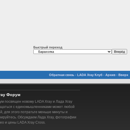
Быстрый переход
Обратная связь
-
LADA Xray Клуб
-
Архив
-
Вверх
ray Форум
м посвящен новому LADA Xray и Лада Xray
бщаться с единомышленниками может любой
, для этого потратьте меньше минуты и
рируйтесь. Обсуждаем Лада Xray, фотографии
део и цены LADA Xray Cross.