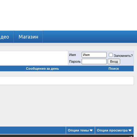
идео
Магазин
Имя
Запомнить?
Пароль
Сообщения за день
Поиск
Опции темы
Опции просмотра