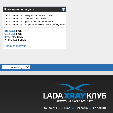
Ваши права в разделе
Вы
не можете
создавать новые темы
Вы
не можете
отвечать в темах
Вы
не можете
прикреплять вложения
Вы
не можете
редактировать свои сообщения
BB коды
Вкл.
Смайлы
Вкл.
[IMG]
код
Вкл.
HTML код
Выкл.
Правила форума
Контакты
О нас
Реклама
Редакция