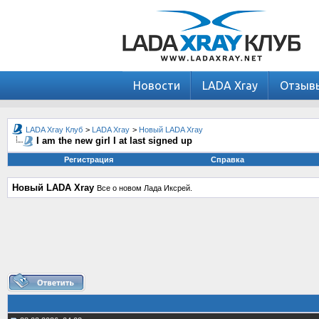
Новости
LADA Xray
Отзыв
LADA Xray Клуб
>
LADA Xray
>
Новый LADA Xray
I am the new girl I at last signed up
Регистрация
Справка
Новый LADA Xray
Все о новом Лада Иксрей.