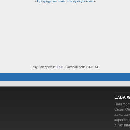
«
Предыдущая тема
|
Следующая тема
»
Текущее время:
08:31
. Часовой пояс GMT +4.
LADA X
Наш фору
Cross. О
желающий
зарегист
X-ray, ви