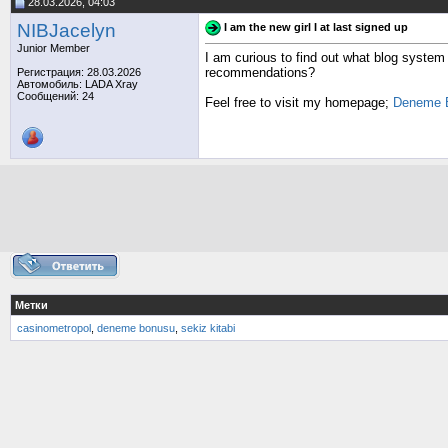
28.03.2026, 04:03
NIBJacelyn
I am the new girl I at last signed up
Junior Member
I am curious to find out what blog system
recommendations?
Регистрация: 28.03.2026
Автомобиль: LADA Xray
Сообщений: 24
Feel free to visit my homepage;
Deneme 
Метки
casinometropol
,
deneme bonusu
,
sekiz kitabi