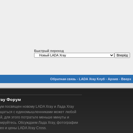
Быстрый переход
Обратная связь
-
LADA Xray Клуб
-
Архив
-
Вверх
ray Форум
м посвящен новому LADA Xray и Лада Xray
бщаться с единомышленниками может любой
, для этого потратьте меньше минуты и
рируйтесь. Обсуждаем Лада Xray, фотографии
део и цены LADA Xray Cross.