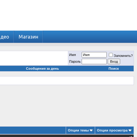
идео
Магазин
Имя
Запомнить?
Пароль
Сообщения за день
Поиск
Опции темы
Опции просмотра