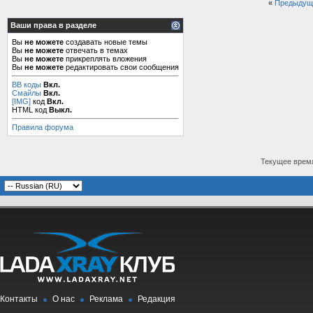
«
Предыдущ
Ваши права в разделе
Вы
не можете
создавать новые темы
Вы
не можете
отвечать в темах
Вы
не можете
прикреплять вложения
Вы
не можете
редактировать свои сообщения
BB коды
Вкл.
Смайлы
Вкл.
[IMG]
код
Вкл.
HTML код
Выкл.
Правила форума
Текущее врем
Контакты
О нас
Реклама
Редакция