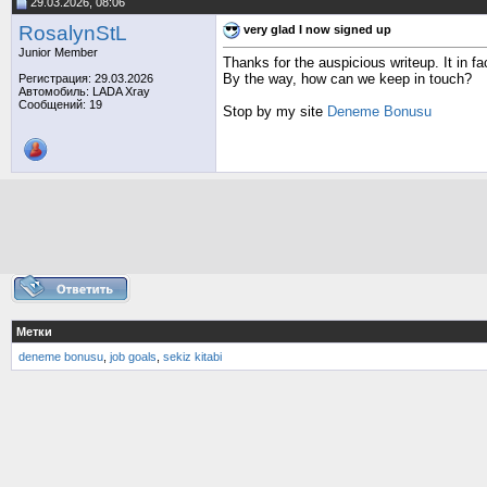
29.03.2026, 08:06
RosalynStL
very glad I now signed up
Junior Member
Thanks for the auspicious writeup. It in f
By the way, how can we keep in touch?
Регистрация: 29.03.2026
Автомобиль: LADA Xray
Сообщений: 19
Stop by my site
Deneme Bonusu
Метки
deneme bonusu
,
job goals
,
sekiz kitabi