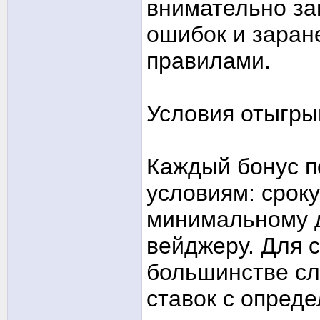
внимательно за
ошибок и заран
правилами.
Условия отыгр
Каждый бонус п
условиям: сроку
минимальному д
вейджеру. Для 
большинстве сл
ставок с опред