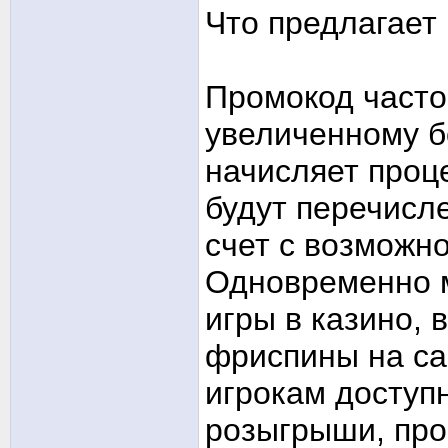
Что предлагает
Промокод часто
увеличенному б
начисляет проц
будут перечисл
счет с возможн
Одновременно м
игры в казино,
фриспины на са
игрокам доступ
розыгрыши, про