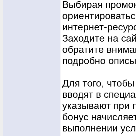
Выбирая промок
ориентировать
интернет-ресурс
Заходите на са
обратите внима
подробно описы
Для того, чтобы
вводят в специ
указывают при 
бонус начисляе
выполнении усл