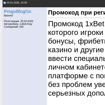
04.01.2026, 10:39
ProgoBlogGo
Промокод при реги
Banned
Промокод 1xBet
Регистрация: 20.04.2025
Автомобиль: LADA Xray
Сообщений: 183
которого игроки
бонусы, фрибет
казино и другие
ввести специал
личном кабинет
платформе с п
без проблем ув
серьезных допо