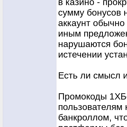
в казино - про
сумму бонусов 
аккаунт обычно
иным предложен
нарушаются бон
истечении уста
Есть ли смысл 
Промокоды 1ХБ
пользователям 
банкроллом, чт