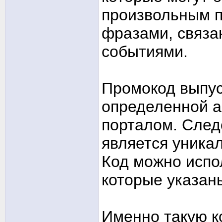
произвольным п
фразами, связа
событиями.
Промокод выпус
определенной а
порталом. След
является уникал
Код можно испол
которые указаны
Именно такую к