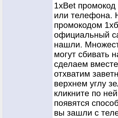
1xBet промокод
или телефона. 
промокодом 1хб
официальный са
нашли. Множест
могут сбивать 
сделаем вместе
отхватим завет
верхнем углу з
кликните по не
появятся способ
вы зашли с тел