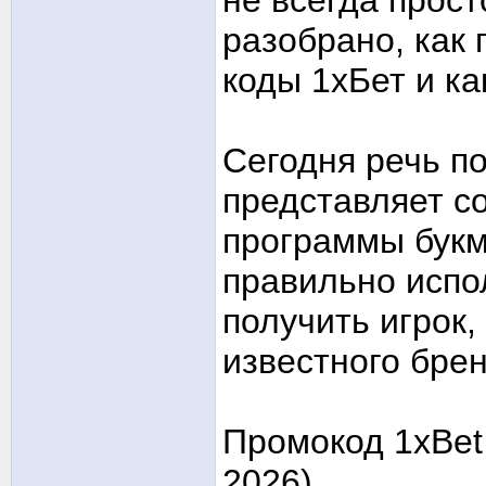
не всегда прост
разобрано, как 
коды 1хБет и ка
Сегодня речь по
представляет с
программы букме
правильно испо
получить игрок,
известного брен
Промокод 1xBet
2026)