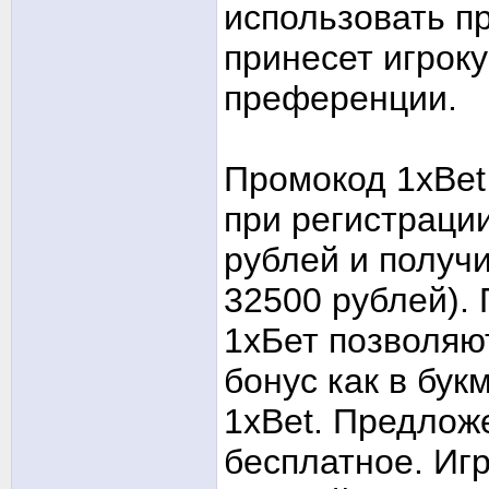
использовать п
принесет игрок
преференции.
Промокод 1xBet
при регистрации
рублей и получ
32500 рублей).
1хБет позволяю
бонус как в бук
1xBet. Предлож
бесплатное. Игр