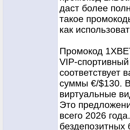
даст более полн
такое промокоды
как использоват
Промокод 1XBET
VIP-спортивный
соответствует 
суммы €/$130. В
виртуальные вид
Это предложени
всего 2026 год
бездепозитных б