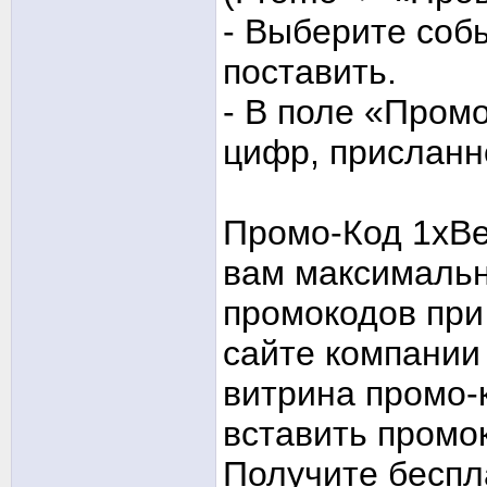
- Выберите собы
поставить.
- В поле «Промо
цифр, присланн
Промо-Код 1xBe
вам максимальн
промокодов при
сайте компании 
витрина промо-к
вставить промо
Получите беспл