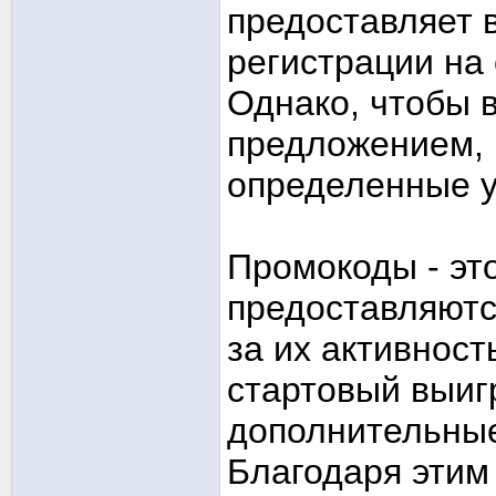
предоставляет 
регистрации на 
Однако, чтобы 
предложением,
определенные у
Промокоды - эт
предоставляютс
за их активност
стартовый выиг
дополнительные
Благодаря этим