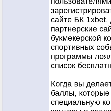
пользователями
зарегистрирова
сайте БК 1xbet.
партнерские са
букмекерской к
спортивных соб
программы лоял
список бесплат
Когда вы делает
баллы, которые
специальную ко