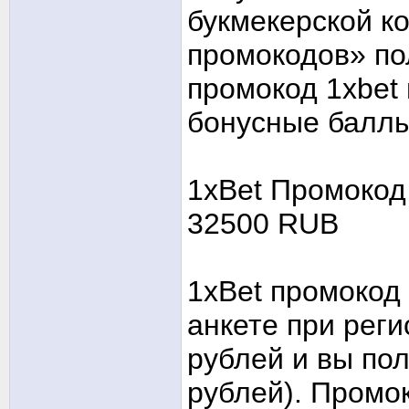
букмекерской к
промокодов» по
промокод 1xbet 
бонусные баллы
1xBet Промокод
32500 RUB
1xBet промокод
анкете при реги
рублей и вы по
рублей). Промок