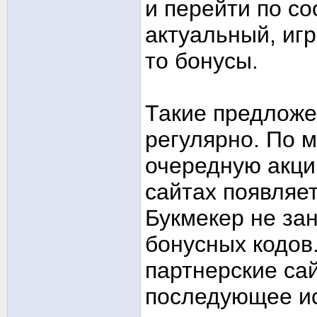
и перейти по с
актуальный, иг
то бонусы.
Такие предложе
регулярно. По м
очередную акци
сайтах появляе
Букмекер не за
бонусных кодов
партнерские са
последующее и