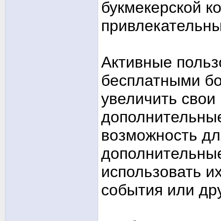
букмекерской к
привлекательны
Активные польз
бесплатными бо
увеличить свои
дополнительные
возможность дл
дополнительные
использовать их
события или дру