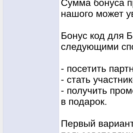
Сумма бонуса п
нашого может ув
Бонус код для 
следующими сп
- посетить парт
- стать участн
- получить пром
в подарок.
Первый вариант