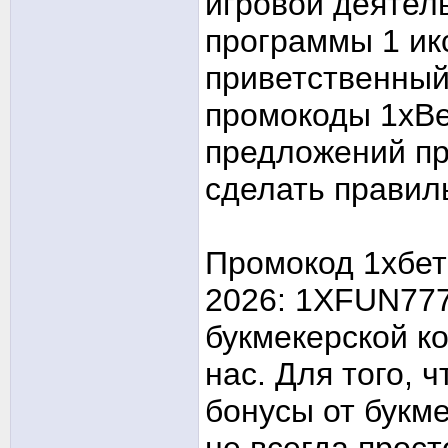
игровой деятел
программы 1 икс
приветственный
промокоды 1xBe
предложений пр
сделать правил
Промокод 1хбет
2026: 1XFUN777
букмекерской ко
нас. Для того, 
бонусы от букм