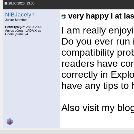
28.03.2026, 13:35
NIBJacelyn
very happy I at la
Junior Member
I am really enjoy
Регистрация: 28.03.2026
Автомобиль: LADA Xray
Сообщений: 24
Do you ever run 
compatibility pr
readers have co
correctly in Expl
have any tips to h
Also visit my blog