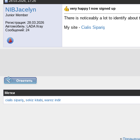
28.03.2026, 17:26
NIBJacelyn
very happy I now signed up
Junior Member
There is noticeably a lot to identify about
Регистрация: 28.03.2026
Автомобиль: LADA Xray
My site -
Cialis Sipariş
Сообщений: 24
Метки
cialis sipariş
,
sekiz kitabi
,
warez indir
«
Предыдущ