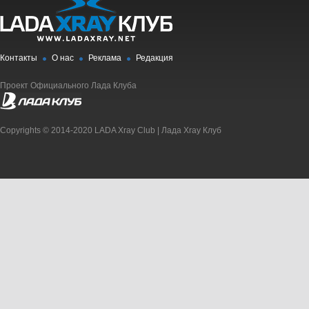
Контакты
О нас
Реклама
Редакция
Проект Официального Лада Клуба
Copyrights © 2014-2020 LADA Xray Club | Лада Xray Клуб