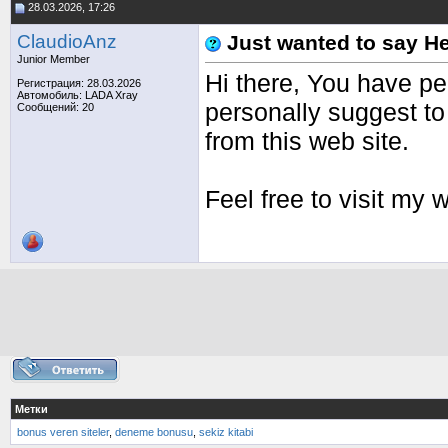
28.03.2026, 17:26
ClaudioAnz
Just wanted to say Hel
Junior Member
Hi there, You have per
Регистрация: 28.03.2026
Автомобиль: LADA Xray
personally suggest to 
Сообщений: 20
from this web site.
Feel free to visit my 
Метки
bonus veren siteler
,
deneme bonusu
,
sekiz kitabi