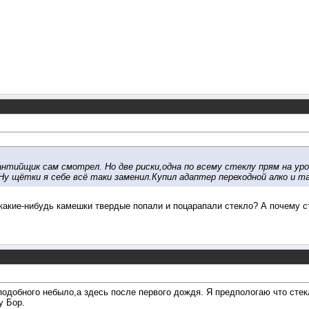
рантийщик сам смотрел. Но две риски,одна по всему стеклу прям на у
. Ну щётки я себе всё таки заменил.Купил адаптер переходной алко и 
какие-нибудь камешки твердые попали и поцарапали стекло? А почему с
о подобного небыло,а здесь после первого дождя. Я предпологаю что ст
у Бор.