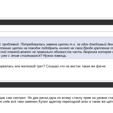
 проблемой. Потребовалась замена щетки т.к. за один дождливый ден
плению щетки на поводок подобрать ничего не смог.Вроде крепление т
еской планкой,может не правильно обозвал,та часть дворника которая
 уже с этим сталкивался? Нужна помощь.
орвалась или железкой трет? Слышал,что на вестах такая же фигня.
щик сам смотрел. Но две риски,одна по всему стеклу прям на уровне гла
и я себе всё таки заменил.Купил адаптер переходной алко и такие же щёт