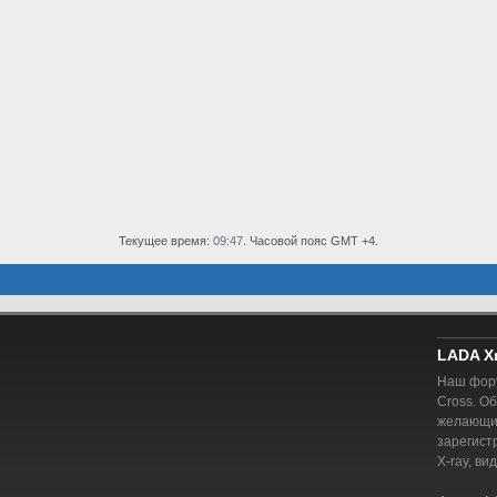
Текущее время:
09:47
. Часовой пояс GMT +4.
LADA X
Наш фору
Cross. О
желающий
зарегист
X-ray, ви