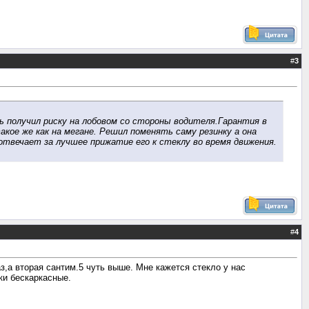
#
3
ь получил риску на лобовом со стороны водителя.Гарантия в
акое же как на мегане. Решил поменять саму резинку а она
 отвечает за лучшее прижатие его к стеклу во время движения.
#
4
з,а вторая сантим.5 чуть выше. Мне кажется стекло у нас
ки бескаркасные.