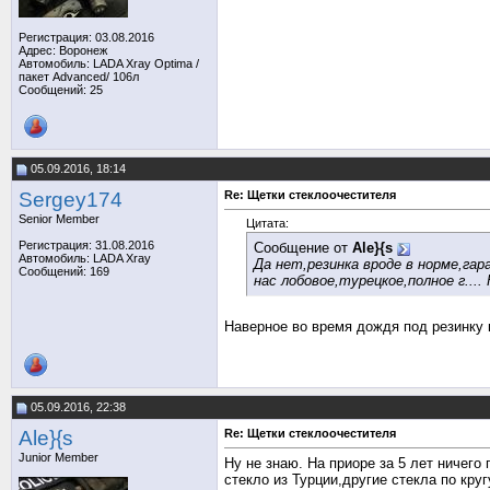
Регистрация: 03.08.2016
Адрес: Воронеж
Автомобиль: LADA Xray Optima /
пакет Аdvanced/ 106л
Сообщений: 25
05.09.2016, 18:14
Sergey174
Re: Щетки стеклоочестителя
Senior Member
Цитата:
Регистрация: 31.08.2016
Сообщение от
Ale}{s
Автомобиль: LADA Xray
Да нет,резинка вроде в норме,га
Сообщений: 169
нас лобовое,турецкое,полное г...
Наверное во время дождя под резинку 
05.09.2016, 22:38
Ale}{s
Re: Щетки стеклоочестителя
Junior Member
Ну не знаю. На приоре за 5 лет ничег
стекло из Турции,другие стекла по круг