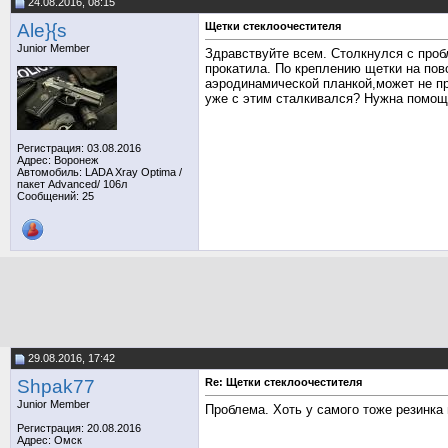
24.08.2016, 08:15
Ale}{s
Щетки стеклоочестителя
Junior Member
Здравствуйте всем. Столкнулся с проб
прокатила. По креплению щетки на пово
аэродинамической планкой,может не пр
уже с этим сталкивался? Нужна помощ
Регистрация: 03.08.2016
Адрес: Воронеж
Автомобиль: LADA Xray Optima /
пакет Аdvanced/ 106л
Сообщений: 25
29.08.2016, 17:42
Shpak77
Re: Щетки стеклоочестителя
Junior Member
Проблема. Хоть у самого тоже резинка
Регистрация: 20.08.2016
Адрес: Омск