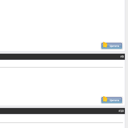
#
9
#
10