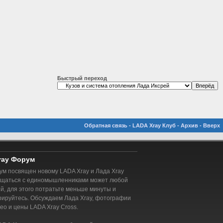
Быстрый переход
Обратная связь
-
LADA Xray Клуб
-
Архив
-
Вверх
ray Форум
м посвящен новому LADA Xray и Лада Xray
бщаться с единомышленниками может любой
, для этого потратьте меньше минуты и
рируйтесь. Обсуждаем Лада Xray, фотографии
део и цены LADA Xray Cross.