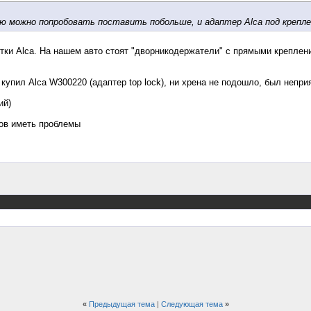
ую можно попробовать поставить побольше, и адаптер Alca под крепле
тки Alca. На нашем авто стоят "дворникодержатели" с прямыми креплени
 купил Alca W300220 (адаптер top lock), ни хрена не подошло, был непр
ий)
тов иметь проблемы
«
Предыдущая тема
|
Следующая тема
»