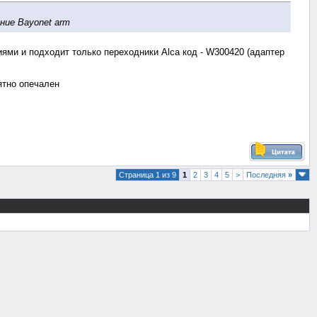
ние Bayonet arm
ями и подходит только переходники Alca код - W300420 (адаптер
иятно опечален
Страница 1 из 9
1
2
3
4
5
>
Последняя
»