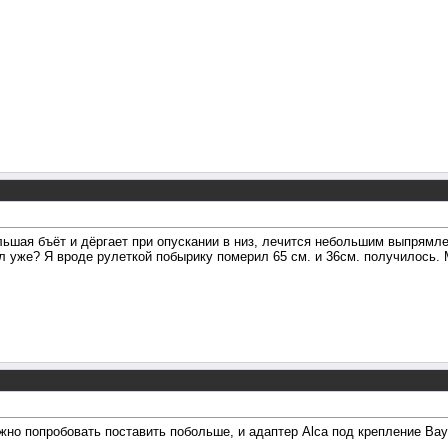
ольшая бъёт и дёргает при опускании в низ, лечится небольшим выпрямле
ял уже? Я вроде рулеткой побырику померил 65 см. и 36см. получилось.
жно попробовать поставить побольше, и адаптер Alca под крепление Bay