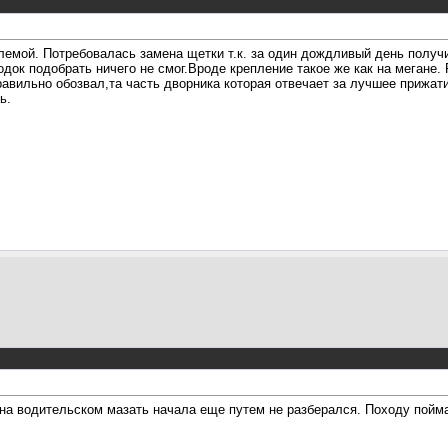
лемой. Потребовалась замена щетки т.к. за один дождливый день получи
док подобрать ничего не смог.Вроде крепление такое же как на мегане.
авильно обозвал,та часть дворника которая отвечает за лучшее прижати
ь.
 на водительском мазать начала еще путем не разберался. Походу пойм