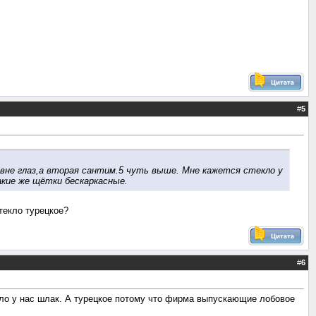
#
5
ровне глаз,а вторая сантим.5 чуть выше. Мне кажется стекло у
такие же щётки бескаркасные.
текло турецкое?
#
6
екло у нас шлак. А турецкое потому что фирма выпускающие лобовое