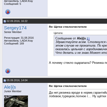
Автомобиль: LADA Xray
Сообщений: 5
02.09.2016, 16:22
Sergey174
Re: Щетки стеклоочестителя
Senior Member
Цитата:
Регистрация: 31.08.2016
Сообщение от
Ale}{s
Автомобиль: LADA Xray
Здравствуйте всем. Столкнулся с
Сообщений: 169
этом случае не прокатила. По кре
оказалась цельная с аэродинамич
Что делать и не знаю.Может кто
А почему стекло оцарапала? Резинка п
05.09.2016, 14:04
Ale}{s
Re: Щетки стеклоочестителя
Junior Member
Да нет,резинка вроде в норме,гарантий
лобовое,турецкое,полное г.... Ну щётк