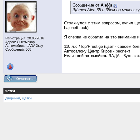
Сообщение от
Ale}{s
Щётки Alca 65 и 35см но маленьк
Столкнулся с этим вопросом, купил ще
bajonett lock)
Я сперва не обратил на это внимание и
Регистрация: 20.05.2016
__________________
Адрес: Сыктывкар
Автомобиль: LADA Xray
110 л.с./Top/Prestige (цвет - савсем бэл
Сообщений: 508
Автосалону Центр Киров - респект
Если твой автомобиль ЛАДА - будь го
Метки
дворники
,
щетки