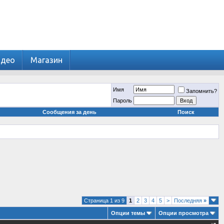
идео
Магазин
Имя
Запомнить?
Пароль
Сообщения за день
Поиск
Страница 1 из 9
1
2
3
4
5
>
Последняя
»
Опции темы
Опции просмотра