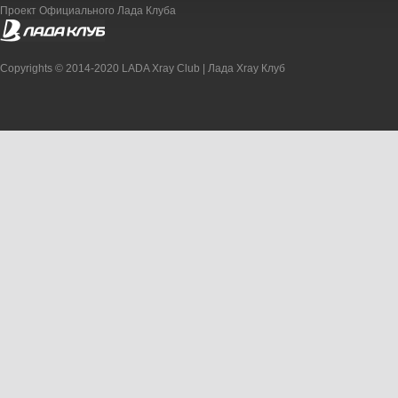
Проект Официального Лада Клуба
Copyrights © 2014-2020 LADA Xray Club | Лада Xray Клуб