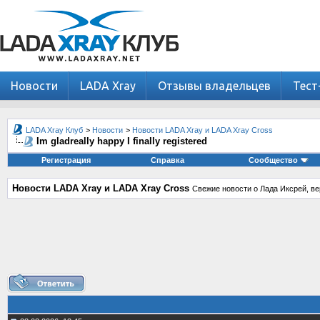
Новости
LADA Xray
Отзывы владельцев
Тест
LADA Xray Клуб
>
Новости
>
Новости LADA Xray и LADA Xray Cross
Im gladreally happy I finally registered
Регистрация
Справка
Сообщество
Новости LADA Xray и LADA Xray Cross
Свежие новости о Лада Иксрей, ве