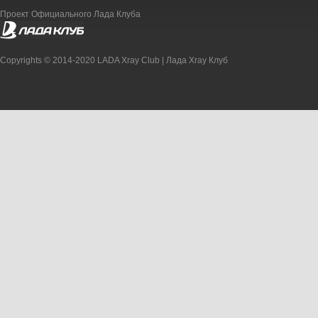
Проект Официального Лада Клуба
Copyrights © 2014-2020 LADA Xray Club | Лада Xray Клуб