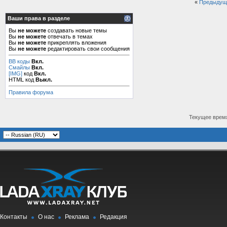
«
Предыдущ
Ваши права в разделе
Вы
не можете
создавать новые темы
Вы
не можете
отвечать в темах
Вы
не можете
прикреплять вложения
Вы
не можете
редактировать свои сообщения
BB коды
Вкл.
Смайлы
Вкл.
[IMG]
код
Вкл.
HTML код
Выкл.
Правила форума
Текущее врем
Контакты
О нас
Реклама
Редакция