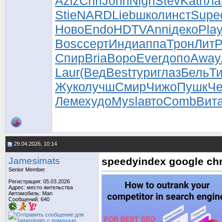
Aziz
Chri
John
Nigh
Stev
Kath
Ла
Stie
NARD
Lieb
школ
инст
Supe
Ново
Endo
HDTV
Anni
деко
Pla
Bosc
серт
Инди
аппа
Трон
Лит
Спир
Bria
Воро
Ever
допо
Away
Laur
(Вед
Best
тури
глаз
Бель
Т
Жуко
лучш
Смир
Чижо
Пушк
Че
Леме
худо
Mysl
авто
Comb
Вит
29.04.2026, 10:14
Jamesimats
speedyindex google ch
Senior Member
Регистрация: 05.03.2026
Адрес: место жительства
Автомобиль: Man
Сообщений: 640