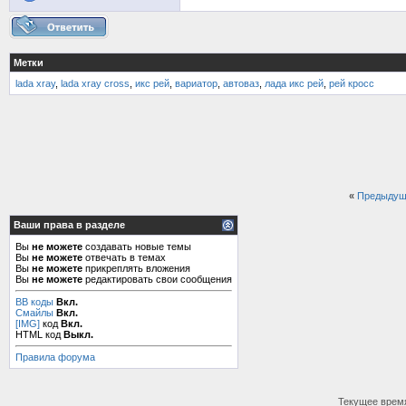
Метки
lada xray
,
lada xray cross
,
икс рей
,
вариатор
,
автоваз
,
лада икс рей
,
рей кросс
«
Предыдущ
Ваши права в разделе
Вы
не можете
создавать новые темы
Вы
не можете
отвечать в темах
Вы
не можете
прикреплять вложения
Вы
не можете
редактировать свои сообщения
BB коды
Вкл.
Смайлы
Вкл.
[IMG]
код
Вкл.
HTML код
Выкл.
Правила форума
Текущее врем