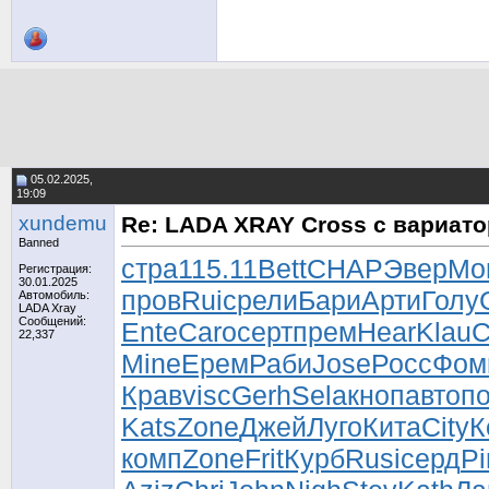
05.02.2025,
19:09
xundemu
Re: LADA XRAY Cross с вариат
Banned
стра
115.11
Bett
CHAP
Эвер
Mo
Регистрация:
30.01.2025
пров
Ruic
рели
Бари
Арти
Голу
Автомобиль:
LADA Xray
Сообщений:
Ente
Caro
серт
прем
Hear
Klau
C
22,337
Mine
Ерем
Раби
Jose
Росс
Фом
Крав
visc
Gerh
Sela
кноп
авто
п
Kats
Zone
Джей
Луго
Кита
City
К
комп
Zone
Frit
Курб
Rusi
серд
Pi