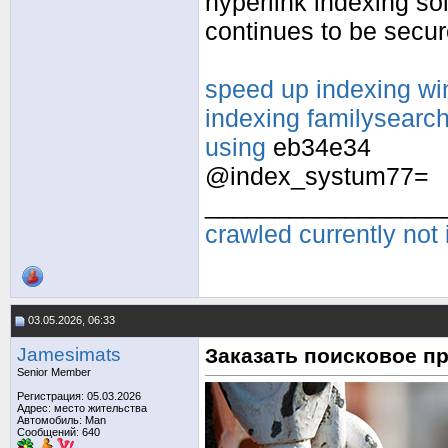
hyperlink indexing so
continues to be secu
speed up indexing w
indexing familysearc
using
eb34e34
@index_systum77=
_________________
crawled currently not
03.05.2026, 06:33
Jamesimats
Заказать поисковое п
Senior Member
Регистрация: 05.03.2026
Адрес: место жительства
Автомобиль: Man
Сообщений: 640