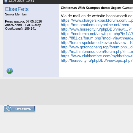
13.06.2026, 10:51
EliseFets
Christmas With Krampus demo Urgent Games
Senior Member
Via de mail en de website beantwoordt de 
https://www.chargersixpackforum.com/...
Регистрация: 07.05.2026
https://mmomakemoneyonline.net/threa...
Автомобиль: LADA Xray
Сообщений: 189,141
http://www.horsecity.ru/phpBB3/viewt...
https://neoternia.net/viewtopic.php?t=177
http://881.cz/forum.php?mod=viewthread
http://forum.spolokmedikovke.sk/view...
http://www.gztongcheng.top/forum.php...
http://mathinference.com/forum.php?m...
https://www.clubhombre.com/mybb/showt
http://horsecity.ru/phpBB3/viewtopic.ph