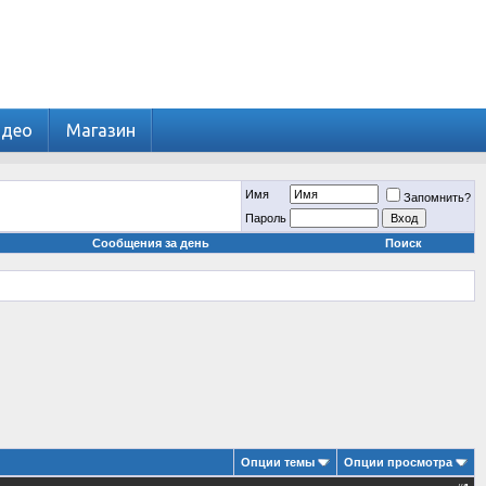
идео
Магазин
Имя
Запомнить?
Пароль
Сообщения за день
Поиск
Опции темы
Опции просмотра