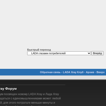
Быстрый переход
Обратная связь
-
LADA Xray Клуб
-
Архив
-
Вверх
ray Форум
м посвящен новому LADA Xray и Лада Xray
бщаться с единомышленниками может любой
, для этого потратьте меньше минуты и