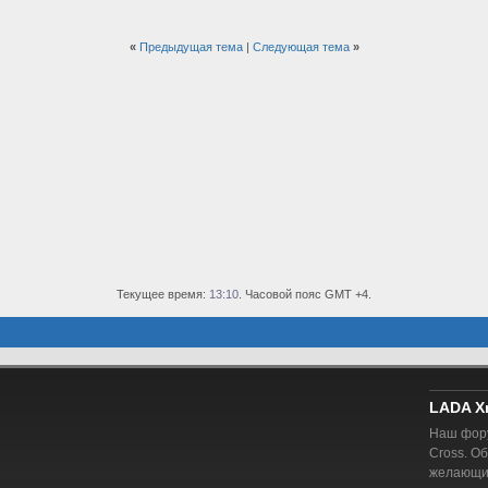
«
Предыдущая тема
|
Следующая тема
»
Текущее время:
13:10
. Часовой пояс GMT +4.
LADA X
Наш фору
Cross. О
желающий