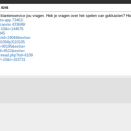
 824$
klantenservice jou vragen. Heb je vragen over het spelen van gokkasten? Hier
pto-app.73461/
casino.433699/
?f=10&t=144676
845
&tid=24044&extra=
10105#p3110105
d=40195&extra=
id=4522&extra=
hread.php?tid=6109
p?f=10&t=163731