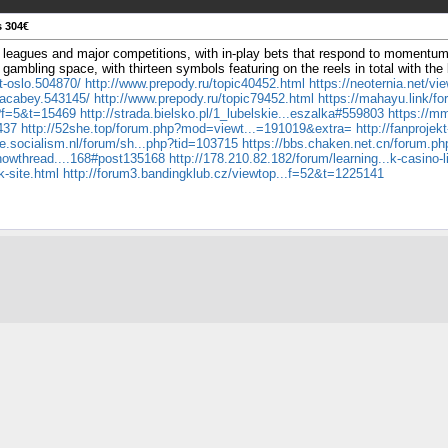
s 304€
 leagues and major competitions, with in-play bets that respond to momentum s
n gambling space, with thirteen symbols featuring on the reels in total with th
t-oslo.504870/
http://www.prepody.ru/topic40452.html
https://neoternia.net/v
.acabey.543145/
http://www.prepody.ru/topic79452.html
https://mahayu.link/f
p?f=5&t=15469
http://strada.bielsko.pl/1_lubelskie...eszalka#559803
https://m
437
http://52she.top/forum.php?mod=viewt...=191019&extra=
http://fanproje
te.socialism.nl/forum/sh...php?tid=103715
https://bbs.chaken.net.cn/forum.p
showthread....168#post135168
http://178.210.82.182/forum/learning...k-casino-l
k-site.html
http://forum3.bandingklub.cz/viewtop...f=52&t=1225141