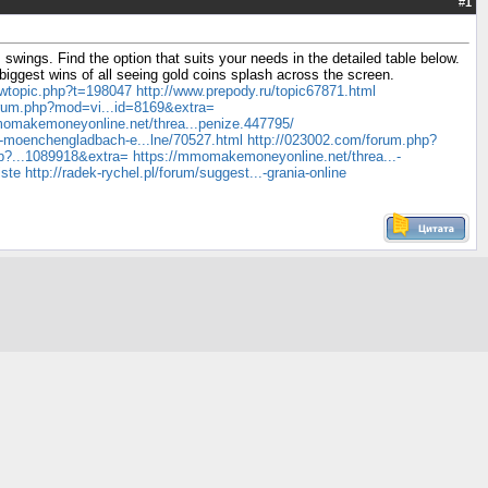
#
1
wings. Find the option that suits your needs in the detailed table below.
e biggest wins of all seeing gold coins splash across the screen.
iewtopic.php?t=198047
http://www.prepody.ru/topic67871.html
orum.php?mod=vi...id=8169&extra=
momakemoneyonline.net/threa...penize.447795/
kt-moenchengladbach-e...lne/70527.html
http://023002.com/forum.php?
hp?...1089918&extra=
https://mmomakemoneyonline.net/threa...-
iste
http://radek-rychel.pl/forum/suggest...-grania-online