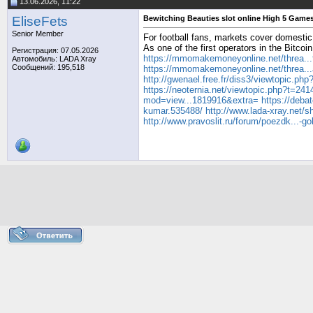
13.06.2026, 11:22
EliseFets
Bewitching Beauties slot online High 5 Game
Senior Member
For football fans, markets cover domestic
As one of the first operators in the Bitcoi
Регистрация: 07.05.2026
https://mmomakemoneyonline.net/threa...
Автомобиль: LADA Xray
Сообщений: 195,518
https://mmomakemoneyonline.net/threa..
http://gwenael.free.fr/diss3/viewtopic.ph
https://neoternia.net/viewtopic.php?t=241
mod=view...1819916&extra=
https://deba
kumar.535488/
http://www.lada-xray.net/
http://www.pravoslit.ru/forum/poezdk...-go