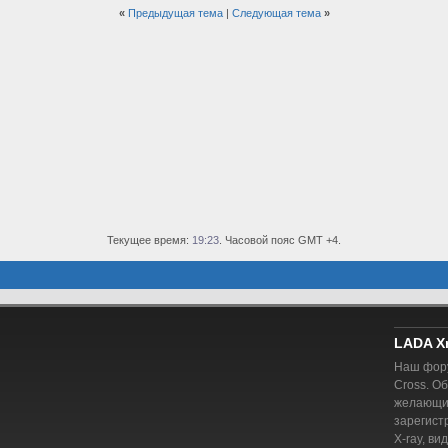
«
Предыдущая тема
|
Следующая тема
»
Текущее время:
19:23
. Часовой пояс GMT +4.
LADA X
Наш фору
Cross. О
желающий
зарегист
X-ray, ви