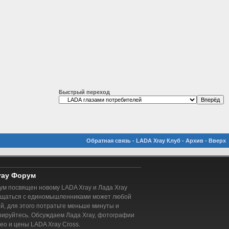
Быстрый переход
Обратная связь
-
LADA Xray Клуб
-
Архив
-
Вверх
ray Форум
м посвящен новому LADA Xray и Лада Xray
бщаться с единомышленниками может любой
, для этого потратьте меньше минуты и
рируйтесь. Обсуждаем Лада Xray, фотографии
део и цены LADA Xray Cross.