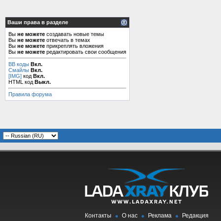
Ваши права в разделе
Вы
не можете
создавать новые темы
Вы
не можете
отвечать в темах
Вы
не можете
прикреплять вложения
Вы
не можете
редактировать свои сообщения
BB коды
Вкл.
Смайлы
Вкл.
[IMG]
код
Вкл.
HTML код
Выкл.
Правила форума
Контакты
О нас
Реклама
Редакция